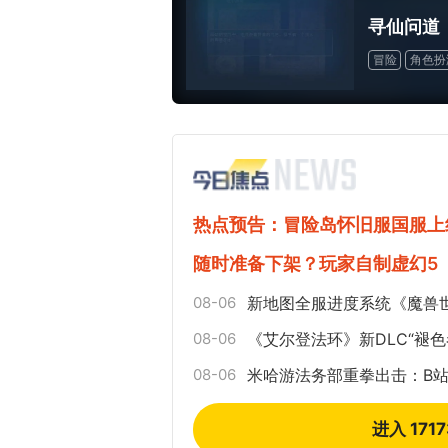
寻仙问道
冒险
角色扮
热点预告：冒险岛怀旧服国服上
随时准备下架？玩家自制虚幻5
08-06
新地图全服进度系统《魔兽
08-06
《艾尔登法环》新DLC“褪色
08-06
米哈游法务部重拳出击：B站
进入 171