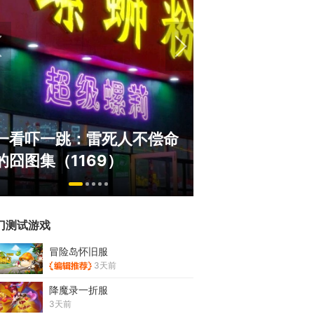
绅士日报：国服停服，但日
《冒险岛》怀旧
服依旧活得滋润！涩涩新角
斗！国服人满为
太诱人
挂猖狂
门测试游戏
冒险岛怀旧服
3天前
降魔录一折服
3天前