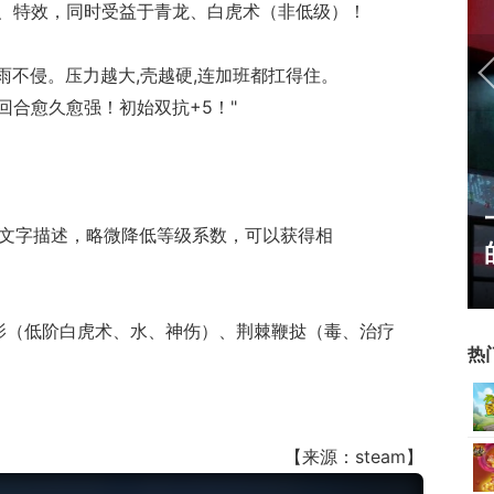
、特效，同时受益于青龙、白虎术（非低级）！
风雨不侵。压力越大,壳越硬,连加班都扛得住。
回合愈久愈强！初始双抗+5！"
姐姐精选：绝
一看吓一跳：雷死人不偿命
改文字描述，略微降低等级系数，可以获得相
oser大
的囧图集（1169）
影（低阶白虎术、水、神伤）、荆棘鞭挞（毒、治疗
热
【来源：steam】