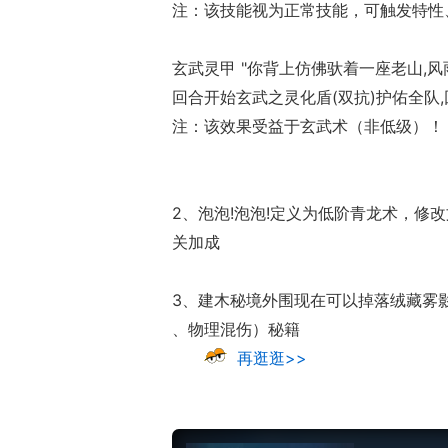
注：该技能视为正常技能，可触发特性
玄武灵甲 "你背上仿佛驮着一座老山,
回合开始玄武之灵化盾(双抗)护佑全队,
注：该效果受益于玄武术（非低级）！
ChinaJoy小
2、泡泡!泡泡!定义为低阶青龙术，修
美ShowGirl与C
关加成
赏！
3、建木秘境外围现在可以掉落绒藏雾
、物理混伤）秘籍
再逛逛>>