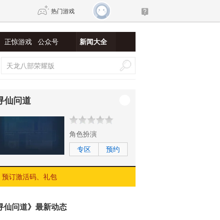
热门游戏
正惊游戏
公众号
新闻大全
DNF
传奇4
剑网3旗舰版
新天龙八部
寻仙问道
自由
诛仙世界
新仙侠5
角色扮演
专区
预约
预订激活码、礼包
寻仙问道》最新动态