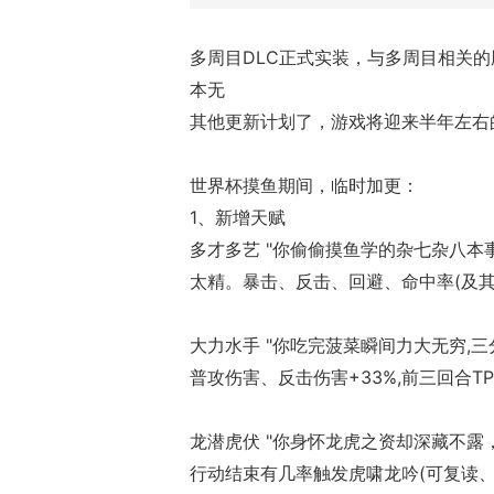
多周目DLC正式实装，与多周目相关
本无
其他更新计划了，游戏将迎来半年左右
世界杯摸鱼期间，临时加更：
1、新增天赋
多才多艺 "你偷偷摸鱼学的杂七杂八本
太精。暴击、反击、回避、命中率(及其倍率
大力水手 "你吃完菠菜瞬间力大无穷,三
普攻伤害、反击伤害+33%,前三回合TP+
龙潜虎伏 "你身怀龙虎之资却深藏不
行动结束有几率触发虎啸龙吟(可复读、