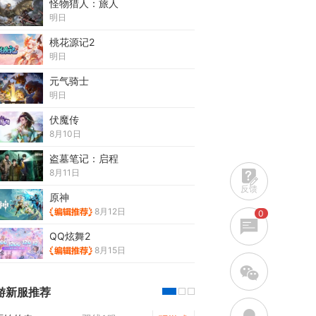
怪物猎人：旅人
明日
桃花源记2
明日
元气骑士
明日
伏魔传
8月10日
盗墓笔记：启程
8月11日
反馈
原神
8月12日
0
QQ炫舞2
8月15日
w
游新服推荐