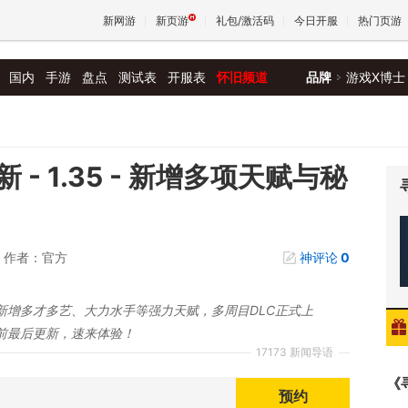
新网游
新页游
礼包/激活码
今日开服
热门页游
国内
手游
盘点
测试表
开服表
怀旧频道
品牌
游戏X博士
魔兽
天堂
- 1.35 - 新增多项天赋与秘
王权与
作者：官方
神评论
0
！新增多才多艺、大力水手等强力天赋，多周目DLC正式上
前最后更新，速来体验！
17173 新闻导语
《
预约