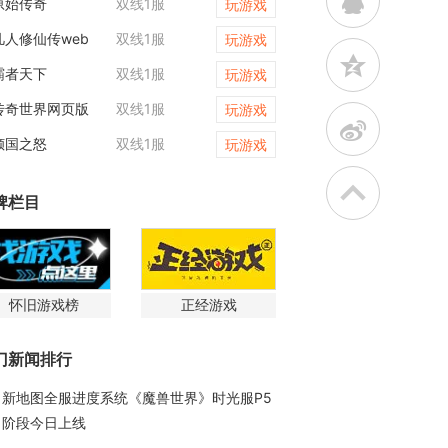
q
原始传奇
双线1服
维京传奇
玩游戏
凡人修仙传web
双线1服
天尊传奇
玩游戏
z
霸者天下
双线1服
战神世纪
玩游戏
传奇世界网页版
双线1服
一剑永恒
玩游戏
t
倾国之怒
双线1服
天尊传奇
玩游戏
牌栏目
怀旧游戏榜
正经游戏
门新闻排行
新地图全服进度系统《魔兽世界》时光服P5
阶段今日上线