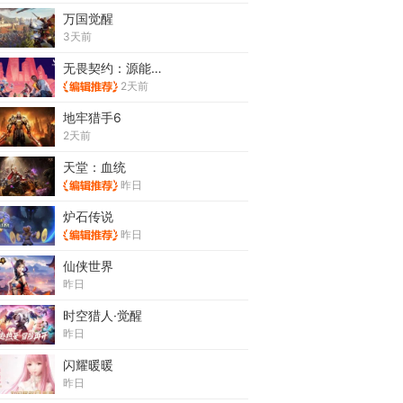
万国觉醒
3天前
无畏契约：源能行动
2天前
地牢猎手6
2天前
天堂：血统
昨日
炉石传说
昨日
仙侠世界
昨日
时空猎人·觉醒
昨日
闪耀暖暖
昨日