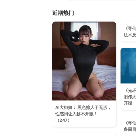
近期热门
《寻仙问
法术
《光
旧伟
开端
AI大姐姐： 黑色撩人于无形，
性感到让人移不开眼！​
（247）
《寻仙问
多周目