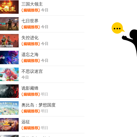
三国大领主
今日
七日世界
今日
失控进化
今日
遗忘之海
今日
不思议迷宫
今日
诡影藏锋
明日
奥比岛：梦想国度
明日
远征
明日