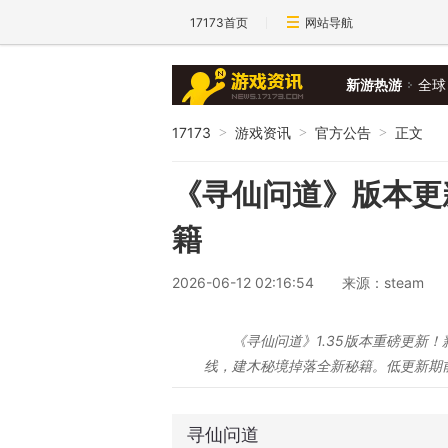
17173首页
网站导航
新游热游
全球
17173
游戏资讯
官方公告
正文
>
>
>
《寻仙问道》版本更新 
籍
2026-06-12 02:16:54
来源：steam
《寻仙问道》1.35版本重磅更新
线，建木秘境掉落全新秘籍。低更新期
寻仙问道