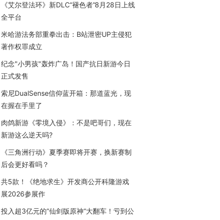
《艾尔登法环》新DLC“褪色者”8月28日上线
全平台
米哈游法务部重拳出击：B站泄密UP主侵犯
著作权罪成立
纪念"小男孩"轰炸广岛！国产抗日新游今日
正式发售
索尼DualSense信仰蓝开箱：那道蓝光，现
在握在手里了
肉鸽新游《零境入侵》：不是吧哥们，现在
新游这么逆天吗?
《三角洲行动》夏季赛即将开赛，换新赛制
后会更好看吗？
共5款！《绝地求生》开发商公开科隆游戏
展2026参展作
投入超3亿元的”仙剑版原神“大翻车！亏到公