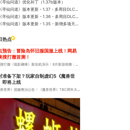
《寻仙问道》优化补丁（1.37b版本）
《寻仙问道》版本更新 - 1.37 - 多周目DLC实装与天赋优化
《寻仙问道》版本更新 - 1.36 - 多周目DLC实装与新增天赋
《寻仙问道》版本更新 - 1.35 - 新增多项天赋与秘籍
日热点
点预告：冒险岛怀旧服国服上线！网易
侠搜打撤首测！
搜打撤《诡影藏锋》新实机演示
8月新游前瞻：《诡秘之主》领衔
时准备下架？玩家自制虚幻5《魔兽世
》即将上线
兽世界》国服整治公告
《魔兽世界》TBC周年大更：双经典团本回归！