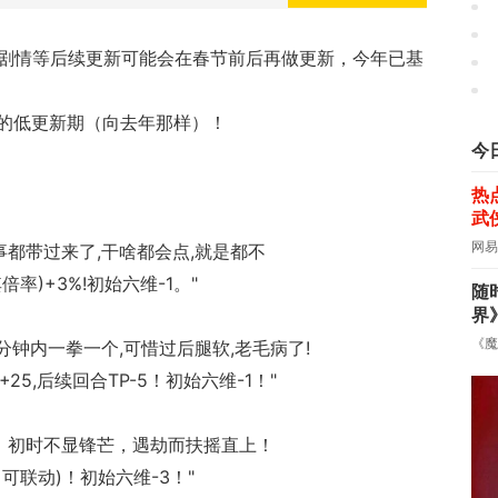
的剧情等后续更新可能会在春节前后再做更新，今年已基
的低更新期（向去年那样）！
今
热
武
网易
事都带过来了,干啥都会点,就是都不
)+3%!初始六维-1。"
随
界
《魔
分钟内一拳一个,可惜过后腿软,老毛病了!
25,后续回合TP-5！初始六维-1！"
露，初时不显锋芒，遇劫而扶摇直上！
可联动)！初始六维-3！"