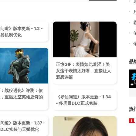
道》版本更新 - 1.2 -
反射机制优化
品
正惊GIF：表情如此羞涩！美
女这个表情太好看，直接让人
遐想连篇
环：战役进化》评测：依
《寻仙问道》版本更新 - 1.34
大，重温太空英雄史诗的
- 多周目DLC正式实装
热
1
道》版本更新 - 1.37 -
DLC实装与天赋优化