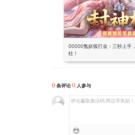
00000氪妖狐打金：三秒上
柱！
0
0
条评论
人参与
评论赢取激活码/周边等奖励！加群