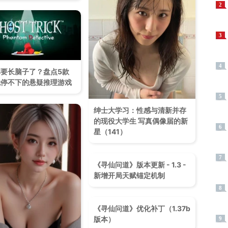
2
3
4
要长脑子了？盘点5款
就停不下的悬疑推理游戏
5
绅士大学习：性感与清新并存
的现役大学生 写真偶像届的新
6
星（141）
7
《寻仙问道》版本更新 - 1.3 -
新增开局天赋锚定机制
8
《寻仙问道》优化补丁（1.37b
版本）
9