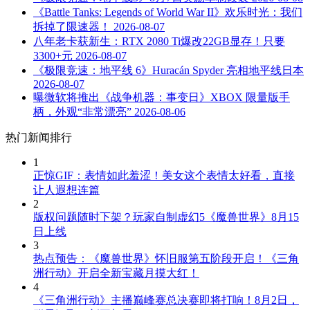
《Battle Tanks: Legends of World War II》欢乐时光：我们
拆掉了限速器！
2026-08-07
八年老卡获新生：RTX 2080 Ti爆改22GB显存！只要
3300+元
2026-08-07
《极限竞速：地平线 6》Huracán Spyder 亮相地平线日本
2026-08-07
曝微软将推出《战争机器：事变日》XBOX 限量版手
柄，外观“非常漂亮”
2026-08-06
热门新闻排行
1
正惊GIF：表情如此羞涩！美女这个表情太好看，直接
让人遐想连篇
2
版权问题随时下架？玩家自制虚幻5《魔兽世界》8月15
日上线
3
热点预告：《魔兽世界》怀旧服第五阶段开启！《三角
洲行动》开启全新宝藏月摸大红！
4
《三角洲行动》主播巅峰赛总决赛即将打响！8月2日，