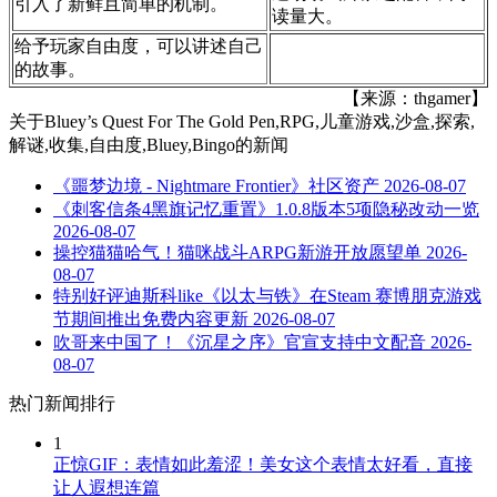
引入了新鲜且简单的机制。
读量大。
给予玩家自由度，可以讲述自己
的故事。
【来源：thgamer】
关于
Bluey’s Quest For The Gold Pen,RPG,儿童游戏,沙盒,探索,
解谜,收集,自由度,Bluey,Bingo
的新闻
《噩梦边境 - Nightmare Frontier》社区资产
2026-08-07
《刺客信条4黑旗记忆重置》1.0.8版本5项隐秘改动一览
2026-08-07
操控猫猫哈气！猫咪战斗ARPG新游开放愿望单
2026-
08-07
特别好评迪斯科like《以太与铁》在Steam 赛博朋克游戏
节期间推出免费内容更新
2026-08-07
吹哥来中国了！《沉星之序》官宣支持中文配音
2026-
08-07
热门新闻排行
1
正惊GIF：表情如此羞涩！美女这个表情太好看，直接
让人遐想连篇