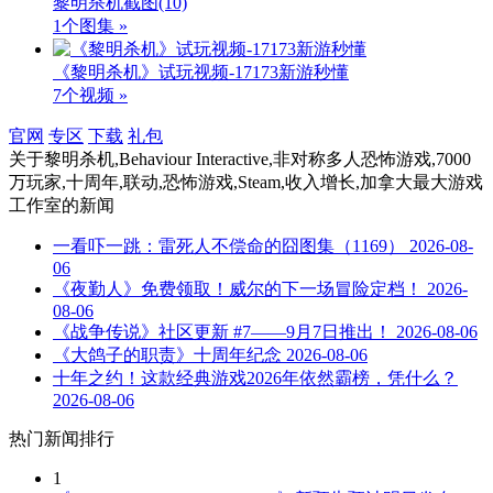
黎明杀机截图
(10)
1个图集 »
《黎明杀机》试玩视频-17173新游秒懂
7个视频 »
官网
专区
下载
礼包
关于
黎明杀机,Behaviour Interactive,非对称多人恐怖游戏,7000
万玩家,十周年,联动,恐怖游戏,Steam,收入增长,加拿大最大游戏
工作室
的新闻
一看吓一跳：雷死人不偿命的囧图集（1169）
2026-08-
06
《夜勤人》免费领取！威尔的下一场冒险定档！
2026-
08-06
《战争传说》社区更新 #7——9月7日推出！
2026-08-06
《大鸽子的职责》十周年纪念
2026-08-06
十年之约！这款经典游戏2026年依然霸榜，凭什么？
2026-08-06
热门新闻排行
1