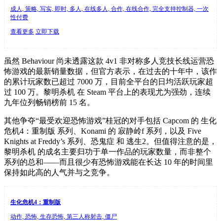
成人, 策略, 写实, 即时, 多人, 在线多人, 合作, 在线合作, 完全支持控制器, 一次
性付费
查看更多
立即下载
虽然 Behaviour 尚未透露这款 4v1 非对称多人竞技长线运营恐
怖游戏的最新销量数据，但官方表示，在过去的十年中，该作
的累计玩家数已超过 7000 万，目前全平台的日均活跃玩家超
过 100 万。黎明杀机 在 Steam 平台上的表现尤为强劲，连续
九年位列畅销榜前 15 名。
其他争夺“最受欢迎恐怖游戏”桂冠的对手包括 Capcom 的 生化
危机4：重制版 系列、Konami 的 寂静岭f 系列，以及 Five
Knights at Freddy’s 系列、恐鬼症 和 逃生2。但值得注意的是，
黎明杀机 的成名主要归功于单一作品的玩家数量，而非整个
系列的总和——而且很少有恐怖游戏能在长达 10 年的时间里
保持如此高的人气并与之竞争。
生化危机4：重制版
动作, 恐怖, 生存恐怖, 第三人称射击, 僵尸