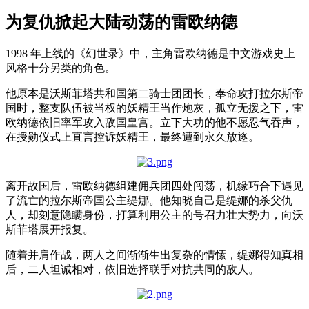
为复仇掀起大陆动荡的雷欧纳德
1998 年上线的《幻世录》中，主角雷欧纳德是中文游戏史上
风格十分另类的角色。
他原本是沃斯菲塔共和国第二骑士团团长，奉命攻打拉尔斯帝
国时，整支队伍被当权的妖精王当作炮灰，孤立无援之下，雷
欧纳德依旧率军攻入敌国皇宫。立下大功的他不愿忍气吞声，
在授勋仪式上直言控诉妖精王，最终遭到永久放逐。
离开故国后，雷欧纳德组建佣兵团四处闯荡，机缘巧合下遇见
了流亡的拉尔斯帝国公主缇娜。他知晓自己是缇娜的杀父仇
人，却刻意隐瞒身份，打算利用公主的号召力壮大势力，向沃
斯菲塔展开报复。
随着并肩作战，两人之间渐渐生出复杂的情愫，缇娜得知真相
后，二人坦诚相对，依旧选择联手对抗共同的敌人。