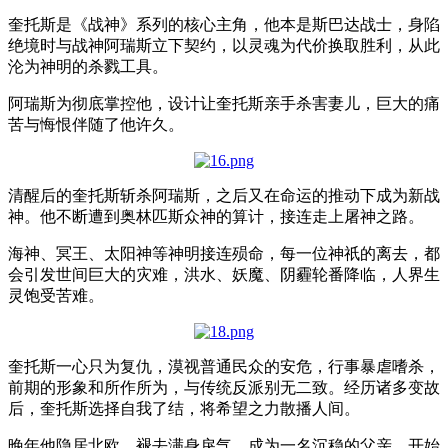
奎托斯是《战神》系列的核心主角，他本是斯巴达战士，身陷
绝境时与战神阿瑞斯立下契约，以灵魂为代价换取胜利，从此
沦为神明的杀戮工具。
阿瑞斯为彻底掌控他，设计让奎托斯亲手杀害妻儿，巨大的痛
苦与悔恨伴随了他许久。
清醒后的奎托斯斩杀阿瑞斯，之后又在命运的推动下成为新战
神。他不断遭到奥林匹斯众神的算计，接连走上屠神之路。
海神、冥王、太阳神等神明接连殒命，每一位神祇的离去，都
会引发世间巨大的灾难，洪水、妖魔、阴霾轮番降临，人界生
灵饱受苦难。
奎托斯一心只为复仇，漠视普通民众的安危，行事暴虐嗜杀，
前期的形象和所作所为，与传统反派别无二致。经历诸多变故
后，奎托斯选择自我了结，将希望之力散播人间。
晚年他隐居北欧，褪去满身戾气，成为一名沉稳的父亲，开始