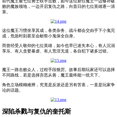
前代魔王被七位勇士联手击败，如今这位新任魔王一边修补破
败的魔族领地，一边开启复仇之路，向昔日的七位英雄逐一清
算。
这位魔王习惯坐享其成，各类杂务、战斗都会交由手下小鬼完
成，危急时刻甚至会献祭小鬼保全自身。
而曾经受人敬仰的七位英雄，如今也早已迷失本心，有人沉溺
享乐、有人贪婪暴虐、有人荒淫无道，各自犯下诸多过错。
魔王一路击败众人，过程手段狠厉。故事后期玩家还可以选择
不同路线，若是选择弃恶从善，魔王最终能一统天下。
角色立场模糊难辨，究竟是反派还是另有苦衷，一直是玩家争
论的话题。
深陷杀戮与复仇的奎托斯