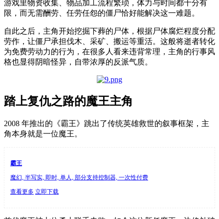
游戏里物资收集、物品加工流程繁琐，体力与时间都十分有
限，而无需酬劳、任劳任怨的僵尸恰好能解决这一难题。
自此之后，主角开始挖掘下葬的尸体，根据尸体腐烂程度分配
劳作，让僵尸承担伐木、采矿、搬运等重活。这般将逝者转化
为免费劳动力的行为，在很多人看来违背常理，主角的行事风
格也显得阴暗怪异，自带浓厚的反派气质。
踏上复仇之路的魔王主角
2008 年推出的《霸王》跳出了传统英雄救世的叙事框架，主
角本身就是一位魔王。
霸王
魔幻, 半写实, 即时, 单人, 部分支持控制器, 一次性付费
查看更多
立即下载