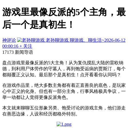
游戏里最像反派的5个主角，最
后一个是真初生！
神评论
老孙聊游戏
聊游戏、聊生活~
2026-06-12
00:00:16
+ 关注
17173 新闻导语
盘点游戏里最像反派的5大主角！从为复仇搅乱大陆的雷欧纳
德，到利用尸体劳作的守墓人，再到饱受诟病的贾斯汀，每个
都颠覆正义认知。最后那个是真初生！点开看看你认同吗？
在游戏作品里，绝大多数主角都有着正直善良的底色，是玩家
心中正义的化身。但也有一部分主角，行事风格极具争议，一
举一动都让人觉得更像反派角色。
本文就来聊聊五位形象另类、饱受讨论的游戏主角，他们游走
在善恶边缘，人设和经历都格外特别。