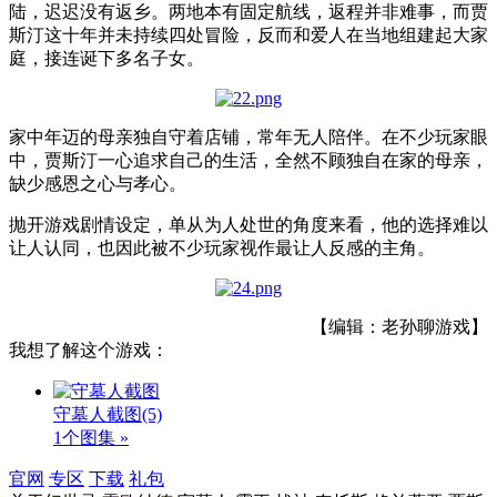
陆，迟迟没有返乡。两地本有固定航线，返程并非难事，而贾
斯汀这十年并未持续四处冒险，反而和爱人在当地组建起大家
庭，接连诞下多名子女。
家中年迈的母亲独自守着店铺，常年无人陪伴。在不少玩家眼
中，贾斯汀一心追求自己的生活，全然不顾独自在家的母亲，
缺少感恩之心与孝心。
抛开游戏剧情设定，单从为人处世的角度来看，他的选择难以
让人认同，也因此被不少玩家视作最让人反感的主角。
【编辑：老孙聊游戏】
我想了解这个游戏：
守墓人截图
(5)
1个图集 »
官网
专区
下载
礼包