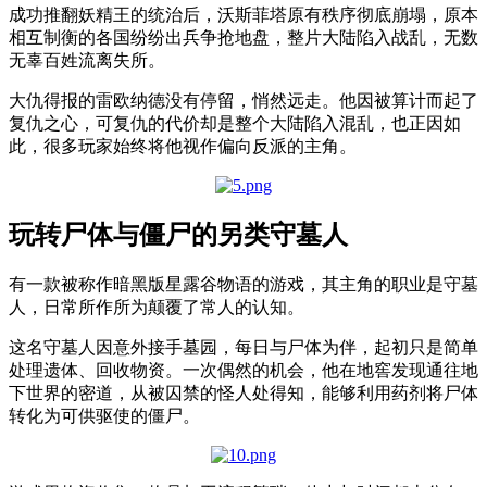
成功推翻妖精王的统治后，沃斯菲塔原有秩序彻底崩塌，原本
相互制衡的各国纷纷出兵争抢地盘，整片大陆陷入战乱，无数
无辜百姓流离失所。
大仇得报的雷欧纳德没有停留，悄然远走。他因被算计而起了
复仇之心，可复仇的代价却是整个大陆陷入混乱，也正因如
此，很多玩家始终将他视作偏向反派的主角。
玩转尸体与僵尸的另类守墓人
有一款被称作暗黑版星露谷物语的游戏，其主角的职业是守墓
人，日常所作所为颠覆了常人的认知。
这名守墓人因意外接手墓园，每日与尸体为伴，起初只是简单
处理遗体、回收物资。一次偶然的机会，他在地窖发现通往地
下世界的密道，从被囚禁的怪人处得知，能够利用药剂将尸体
转化为可供驱使的僵尸。