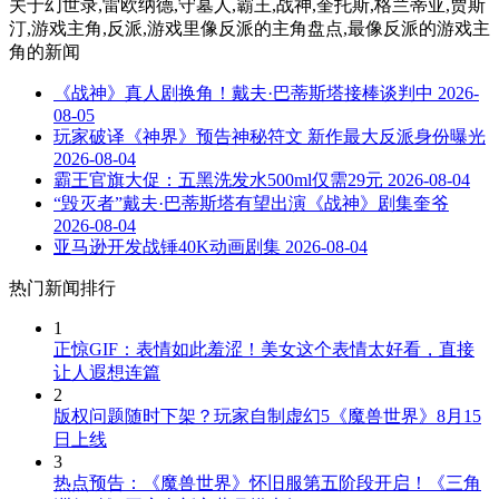
关于
幻世录,雷欧纳德,守墓人,霸王,战神,奎托斯,格兰蒂亚,贾斯
汀,游戏主角,反派,游戏里像反派的主角盘点,最像反派的游戏主
角
的新闻
《战神》真人剧换角！戴夫·巴蒂斯塔接棒谈判中
2026-
08-05
玩家破译《神界》预告神秘符文 新作最大反派身份曝光
2026-08-04
霸王官旗大促：五黑洗发水500ml仅需29元
2026-08-04
“毁灭者”戴夫·巴蒂斯塔有望出演《战神》剧集奎爷
2026-08-04
亚马逊开发战锤40K动画剧集
2026-08-04
热门新闻排行
1
正惊GIF：表情如此羞涩！美女这个表情太好看，直接
让人遐想连篇
2
版权问题随时下架？玩家自制虚幻5《魔兽世界》8月15
日上线
3
热点预告：《魔兽世界》怀旧服第五阶段开启！《三角