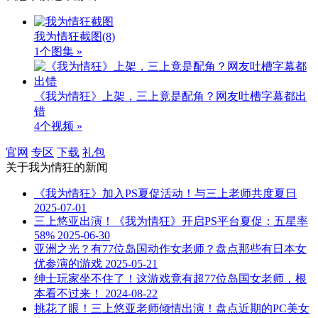
我为情狂截图
(8)
1个图集 »
《我为情狂》上架，三上竟是配角？网友吐槽字幕都出
错
4个视频 »
官网
专区
下载
礼包
关于
我为情狂
的新闻
《我为情狂》加入PS夏促活动！与三上老师共度夏日
2025-07-01
三上悠亚出演！《我为情狂》开启PS平台夏促：五星率
58%
2025-06-30
亚洲之光？有77位岛国动作女老师？盘点那些有日本女
优参演的游戏
2025-05-21
绅士玩家坐不住了！这游戏竟有超77位岛国女老师，根
本看不过来！
2024-08-22
挑花了眼！三上悠亚老师倾情出演！盘点近期的PC美女