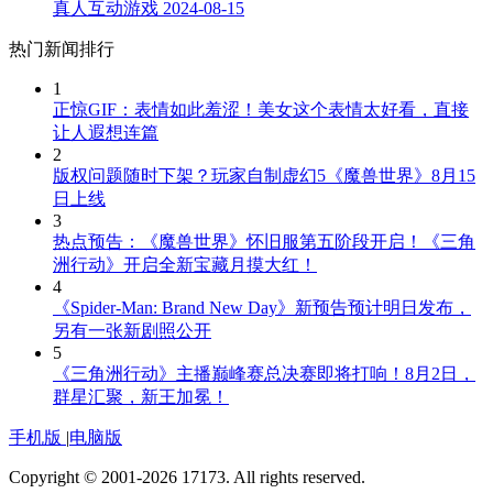
真人互动游戏
2024-08-15
热门新闻排行
1
正惊GIF：表情如此羞涩！美女这个表情太好看，直接
让人遐想连篇
2
版权问题随时下架？玩家自制虚幻5《魔兽世界》8月15
日上线
3
热点预告：《魔兽世界》怀旧服第五阶段开启！《三角
洲行动》开启全新宝藏月摸大红！
4
《Spider-Man: Brand New Day》新预告预计明日发布，
另有一张新剧照公开
5
《三角洲行动》主播巅峰赛总决赛即将打响！8月2日，
群星汇聚，新王加冕！
手机版
|
电脑版
Copyright © 2001-2026 17173. All rights reserved.