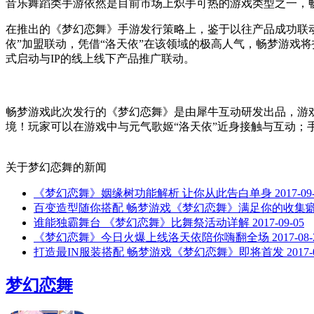
音乐舞蹈类手游依然是目前市场上炽手可热的游戏类型之一，
在推出的《梦幻恋舞》手游发行策略上，鉴于以往产品成功联动情
依”加盟联动，凭借“洛天依”在该领域的极高人气，畅梦游戏
式启动与IP的线上线下产品推广联动。
畅梦游戏此次发行的《梦幻恋舞》是由犀牛互动研发出品，游
境！玩家可以在游戏中与元气歌姬“洛天依”近身接触与互动；
关于
梦幻恋舞
的新闻
《梦幻恋舞》姻缘树功能解析 让你从此告白单身
2017-09
百变造型随你搭配 畅梦游戏《梦幻恋舞》满足你的收集
谁能独霸舞台 《梦幻恋舞》比舞祭活动详解
2017-09-05
《梦幻恋舞》今日火爆上线洛天依陪你嗨翻全场
2017-08-
打造最IN服装搭配 畅梦游戏《梦幻恋舞》即将首发
2017-
梦幻恋舞