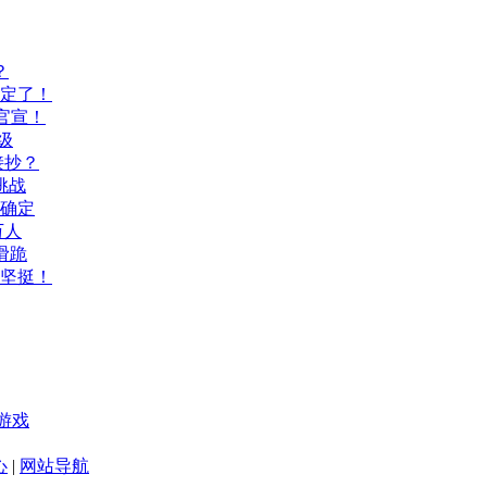
？
间定了！
官宣！
级
接抄？
挑战
间确定
万人
滑跪
坚挺！
游戏
心
|
网站导航