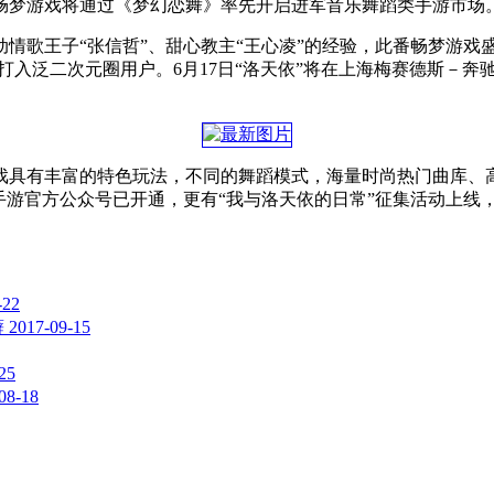
畅梦游戏将通过《梦幻恋舞》率先开启进军音乐舞蹈类手游市场
歌王子“张信哲”、甜心教主“王心凌”的经验，此番畅梦游戏盛邀天
将打入泛二次元圈用户。6月17日“洛天依”将在上海梅赛德斯－
戏具有丰富的特色玩法，不同的舞蹈模式，海量时尚热门曲库、
手游官方公众号已开通，更有“我与洛天依的日常”征集活动上线，
-22
癖
2017-09-15
25
08-18