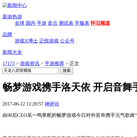
新游热游
全球
国内
手游
盘点
测试表
开服表
怀旧频道
品牌
游戏X博士
正惊游戏
公众号
新闻大全
17173
>
游戏资讯
>
手游推荐
>
正文
畅梦游戏携手洛天依 开启音舞
2017-06-12 11:20:57
神评论
由90后CEO吴一鸣掌舵的畅梦游戏今日对外宣布携手元气歌姬