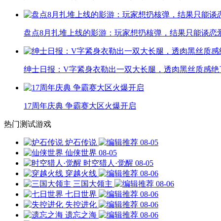
盘点8月扎堆上线的影游：玩家想扔核弹，结果只能谈恋
绅士日报：V字紧身衣勒出一双大长腿，透肉黑丝质感绝
17周年庆典 争霸赛大区火爆开启
热门测试游戏
炉石传说
08-05
仙侠世界
08-05
时空猎人·觉醒
08-05
穿越火线
08-06
三国大领主
08-06
七日世界
08-06
失控进化
08-06
遗忘之海
08-06