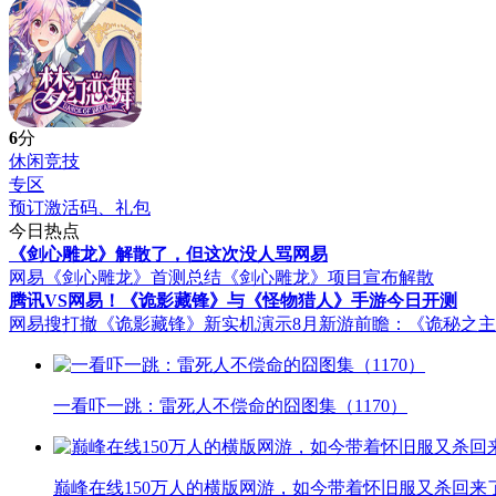
6
分
休闲竞技
专区
预订激活码、礼包
今日热点
《剑心雕龙》解散了，但这次没人骂网易
网易《剑心雕龙》首测总结
《剑心雕龙》项目宣布解散
腾讯VS网易！《诡影藏锋》与《怪物猎人》手游今日开测
网易搜打撤《诡影藏锋》新实机演示
8月新游前瞻：《诡秘之
一看吓一跳：雷死人不偿命的囧图集（1170）
巅峰在线150万人的横版网游，如今带着怀旧服又杀回来