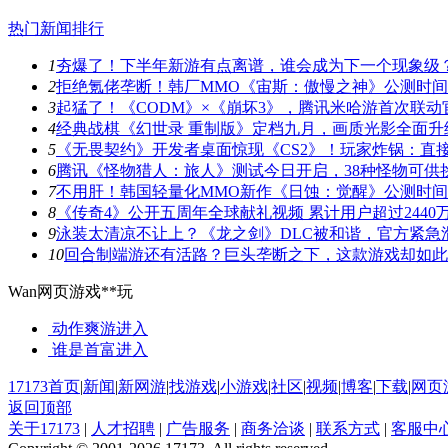
热门新闻排行
1
夯爆了！下半年新游有点离谱，谁会成为下一个现象级
2
拒绝氪佬垄断！韩厂MMO《宙斯：傲慢之神》公测时
3
起猛了！《CODM》×《崩坏3》，腾讯米哈游首次联动
4
经典战棋《幻世录 重制版》定档九月，画质光影全面升
5
《无畏契约》开发者桌面惊现《CS2》！玩家炸锅：直
6
腾讯《怪物猎人：旅人》测试今日开启，38种怪物可供
7
不用肝！韩国轻量化MMO新作《日蚀：觉醒》公测时
8
《传奇4》公开五周年全球献礼视频 累计用户超过2440
9
泳装太清凉不让上？《龙之剑》DLC被和谐，官方紧急
10
回合制端游还有活路？巨头垄断之下，这款游戏却如此
Wan网页游戏**玩
动作爽游
进入
谁是首富
进入
17173首页
|
新闻
|
新网游
|
找游戏
|
小游戏
|
社区
|
视频
|
博客
|
下载
|
网页
返回顶部
关于17173
|
人才招聘
|
广告服务
|
商务洽谈
|
联系方式
|
客服中