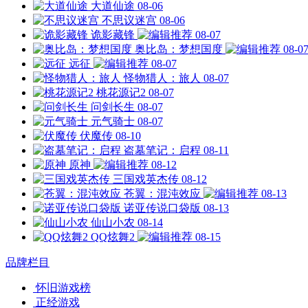
大道仙途
08-06
不思议迷宫
08-06
诡影藏锋
08-07
奥比岛：梦想国度
08-0
远征
08-07
怪物猎人：旅人
08-07
桃花源记2
08-07
问剑长生
08-07
元气骑士
08-07
伏魔传
08-10
盗墓笔记：启程
08-11
原神
08-12
三国戏英杰传
08-12
苍翼：混沌效应
08-13
诺亚传说口袋版
08-13
仙山小农
08-14
QQ炫舞2
08-15
品牌栏目
怀旧游戏榜
正经游戏