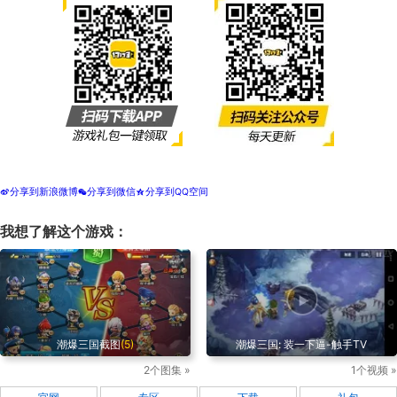
分享到新浪微博
分享到微信
分享到QQ空间
t
w
z
我想了解这个游戏：
潮爆三国截图
(5)
潮爆三国: 装一下逼-触手TV
2个图集 »
1个视频 »