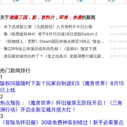
官网
专区
下载
礼包
关于
潮爆三国
，
新
，
资料片
，
即将
，
来袭
的新闻
水下武侠新江湖 《九阴真经》八月资料片今日公测
2026-08-07
曝《暗黑破坏神4》将于9月15日或18日登陆Switch 2
2026-08-06
《怪物猎人：荒野》Steam国区价格永降至198元 “黄金版”同步登场
2026-08-04
曝CDPR未公布项目或年内亮相！《巫师4》预算下调
2026-07-31
老玩家的城市白炸了？《龙之信条2》龙瘟调整引爆玩家争论
2026-07-30
热门新闻排行
1
版权问题随时下架？玩家自制虚幻5《魔兽世界》8月15
日上线
2
热点预告：《魔兽世界》怀旧服第五阶段开启！《三角
洲行动》开启全新宝藏月摸大红！
3
《冒险岛怀旧服》30级免费神装别错过！新手必看重点