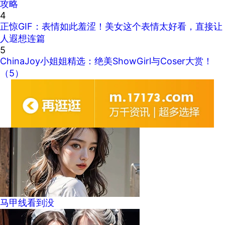
攻略
4
正惊GIF：表情如此羞涩！美女这个表情太好看，直接让
人遐想连篇
5
ChinaJoy小姐姐精选：绝美ShowGirl与Coser大赏！
（5）
马甲线看到没