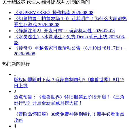
关于
绝区零,代理人,维琳娜,战斗,机制
的新闻
《SUPERVERSE》操作指南
2026-08-08
《幻兽帕鲁：帕鲁农场 1.0》让我明白了为什么大家都热
爱生存游戏
2026-08-08
《静脉注射2》开发日志2：玩家机动性
2026-08-08
《水灵逃生》<水灵逃生> 免费 Demo 现已上线
2026-08-
08
《传奇4》卓越名家肖像活动公告（8月10日~8月17日）
2026-08-08
热门新闻排行
1
版权问题随时下架？玩家自制虚幻5《魔兽世界》8月15
日上线
2
热点预告：《魔兽世界》怀旧服第五阶段开启！《三角
洲行动》开启全新宝藏月摸大红！
3
《冒险岛怀旧服》30级免费神装别错过！新手必看重点
攻略
4