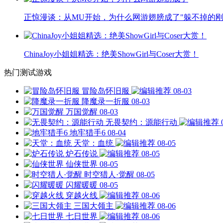
正惊漫谈：从MU开始，为什么网游翅膀成了"躲不掉的刚
ChinaJoy小姐姐精选：绝美ShowGirl与Coser大赏！
热门测试游戏
冒险岛怀旧服
08-03
降魔录一折服
08-03
万国觉醒
08-03
无畏契约：源能行动
地牢猎手6
08-04
天堂：血统
08-05
炉石传说
08-05
仙侠世界
08-05
时空猎人·觉醒
08-05
闪耀暖暖
08-05
穿越火线
08-06
三国大领主
08-06
七日世界
08-06