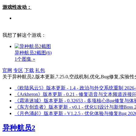
游戏性改动：
我想了解这个游戏：
异种航员2截图
(6)
1个图集 »
官网
专区
下载
礼包
关于
异种航员2,版本更新,7.25.0,空战机制,优化,Bug修复,实
《欧陆风云5》版本更新 - 1.4 - 政治与外交系统重制
2026-
《Arkheron》版本更新 - 0.21 - 修复语音与文本频道连接
《霜港迷城》版本更新 - 0.32653 - 多项核心Bug修复与
《东方创造者》版本更新 - v0.1 - 优化UI设计与新增Boss
《月色涌起》版本更新 - V1.2.5 - 优化体验与修复Bug
202
异种航员2