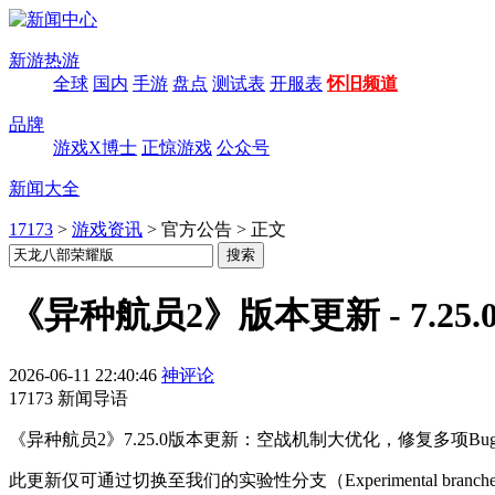
新游热游
全球
国内
手游
盘点
测试表
开服表
怀旧频道
品牌
游戏X博士
正惊游戏
公众号
新闻大全
17173
>
游戏资讯
>
官方公告
>
正文
《异种航员2》版本更新 - 7.25
2026-06-11 22:40:46
神评论
17173 新闻导语
《异种航员2》7.25.0版本更新：空战机制大优化，修复多项
此更新仅可通过切换至我们的实验性分支（Experimental branc