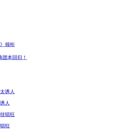
主》领衔
典团本回归！
诱人
猖狂