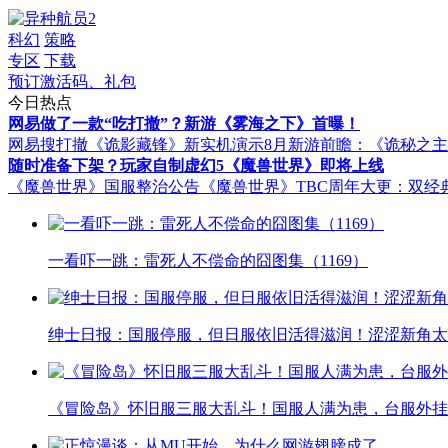
科幻
策略
专区
下载
预订激活码、礼包
今日热点
网易做了一款“吃打撤”？新游《雾海之下》首曝！
网易搜打撤《诡影藏锋》新实机演示
8月新游前瞻：《诡秘之
随时准备下架？玩家自制虚幻5《魔兽世界》即将上线
《魔兽世界》国服整治公告
《魔兽世界》TBC周年大更：双经
一看吓一跳：雷死人不偿命的囧图集（1169）
绅士日报：国服停服，但日服依旧活得滋润！涩涩新角太
《冒险岛》怀旧服三服大乱斗！国服人满为患，台服外挂