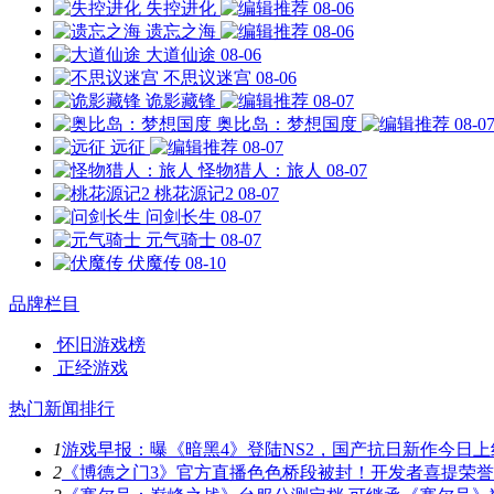
失控进化
08-06
遗忘之海
08-06
大道仙途
08-06
不思议迷宫
08-06
诡影藏锋
08-07
奥比岛：梦想国度
08-0
远征
08-07
怪物猎人：旅人
08-07
桃花源记2
08-07
问剑长生
08-07
元气骑士
08-07
伏魔传
08-10
品牌栏目
怀旧游戏榜
正经游戏
热门新闻排行
1
游戏早报：曝《暗黑4》登陆NS2，国产抗日新作今日上
2
《博德之门3》官方直播色色桥段被封！开发者喜提荣