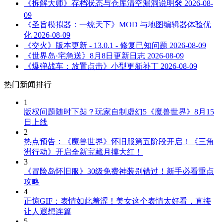
《拆解大师》存档状态与仓库清空漏洞说明🛠️
2026-08-
09
《圣旨模拟器：一统天下》MOD 与地图编辑器体验优
化
2026-08-09
《交火》版本更新 - 13.0.1 - 修复已知问题
2026-08-09
《世界岛·宅急送》8月8日更新日志
2026-08-09
《爆弹战车：放置点击》小型更新补丁
2026-08-09
热门新闻排行
1
版权问题随时下架？玩家自制虚幻5《魔兽世界》8月15
日上线
2
热点预告：《魔兽世界》怀旧服第五阶段开启！《三角
洲行动》开启全新宝藏月摸大红！
3
《冒险岛怀旧服》30级免费神装别错过！新手必看重点
攻略
4
正惊GIF：表情如此羞涩！美女这个表情太好看，直接
让人遐想连篇
5