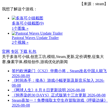
【来源：steam】
我想了解这个游戏：
多洛可小镇截图
(9)
1个图集 »
Pastoral Waves Update Trailer
2个视频 »
官网
专区
下载
礼包
关于
多洛可小镇,创意工坊,模组,Steam,更新,定价调整,征集大
赛,像素字体,模组创作,游戏优化
的新闻
签约欧洲豪门《CS2》华裔小将，Steam改名中国人能飞
2026-08-09
《时间杀手：接杀》游戏小幅更新及新音乐加入
2026-
08-08
《网球人生》8 月 8 日更新说明
2026-08-08
《饲养染的30 DAYS》正式版第十三次更新
2026-08-08
Steam喜加一！免费领取太空生存冒险游戏《呼吸边缘》
2026-08-08