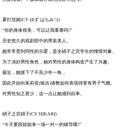
雾灯优姬(CV ゆず はちみつ)
“你的身体很美，可以让我看看吗?”
历史悠久的戏剧部中的男装美人。
她常常受到同性的示爱，是全硝子之宫学生的憧憬对象。
为了演好男性角色，她对男性的身体构造产生了兴趣。
最近，她接下了不良少年一角，
因此开始向茱莉亚(猿吉)请教如何表现得更有男子气概。
对男性知之甚少，这一点让她感到自卑。
硝子之宫硝子(CV HIKARI)
“今天要跟姐姐来一场一对一的辅导哦?”