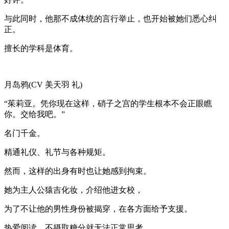
与此同时，他那不成体统的言行举止，也开始被她们悉心纠
正。
擅长的学科是体育。
月岛鸦(CV 美天羽 礼)
“茱莉亚。凭你现在这样，硝子之宫的学生根本不会正眼瞧
你。交给我吧。”
名门千金。
精通礼仪、礼节与各种规矩。
然而，这样的出身有时也让她感到拘束。
她为主人公猿吉化妆，介绍他进女校，
为了不让他的男性身份被揭穿，在各方面给予支援。
热爱阅读。不摄取糖分就无法正常思考。