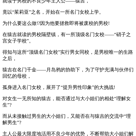
就读于男校的不良少年主人公——猿吉，
竟以“茱莉亚”之名，开始在一所名门女校上学。
为什么要这么做!?因为他要拯救即将被废校的男校!
在猿吉就读的男校隔壁镇，有一所顶级名门女校——“硝子之
宫女子学校”。
得知与这所“顶级名门女校”实行男女同校，是男校唯一的生路
之后，
猿吉在名门千金——月岛鸦的协助下，为了守护充满与伙伴们
回忆的母校，
孤身进入名门女校，展开了“提升男性印象”的大挑战!
对女生一无所知的猿吉，能否通过与大小姐们的相处“理解女
生”?
而从未接触过男生的大小姐们，又能否在与猿吉的交流中“理
解男生”?
主人公最大限度地活用不良少年的优势，不断帮助大小姐们解