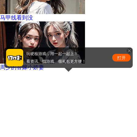
马甲线看到没
玩硬核游戏，用一起一起上！
打开
看资讯、找游戏、领礼包更方便！
周少的替嫁小娇妻
0
条评论
评论赢取激活码/周边等奖励！加群了解详情224611913
发布
手机版
|
电脑版
Copyright © 2001-2026 17173. All rights reserved.