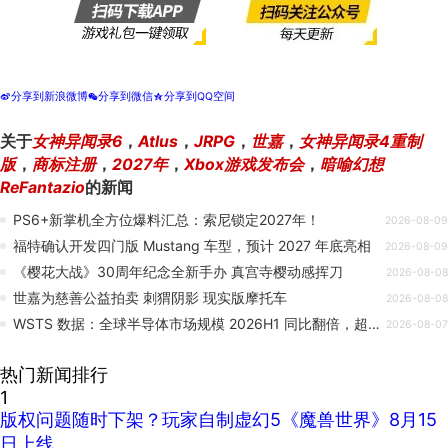
分享到新浪微博
分享到微信
分享到QQ空间
t
w
z
关于
女神异闻录6
，
Atlus
，
JRPG
，
世嘉
，
女神异闻录4重制
版
，
商标注册
，
2027年
，
Xbox游戏发布会
，
暗喻幻想
ReFantazio
的新闻
PS6+新掌机全方位爆料汇总：索尼锁定2027年！
2026-08-09
福特确认开发四门版 Mustang 车型，预计 2027 年底亮相
2026-08-09
《樱花大战》30周年纪念全新手办 真宫寺樱动感挥刀
2026-08-08
世嘉为慈善公益拍卖 刺猬阴影 现实版摩托车
2026-08-08
WSTS 数据：全球半导体市场规模 2026H1 同比翻倍，超 7000 亿美元
2026-08-07
热门新闻排行
1
版权问题随时下架？玩家自制虚幻5《魔兽世界》8月15
日上线