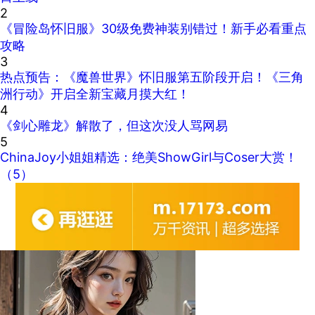
2
《冒险岛怀旧服》30级免费神装别错过！新手必看重点
攻略
3
热点预告：《魔兽世界》怀旧服第五阶段开启！《三角
洲行动》开启全新宝藏月摸大红！
4
《剑心雕龙》解散了，但这次没人骂网易
5
ChinaJoy小姐姐精选：绝美ShowGirl与Coser大赏！
（5）