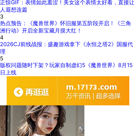
正惊GIF：表情如此羞涩！美女这个表情太好看，直接让
人遐想连篇
3
热点预告：《魔兽世界》怀旧服第五阶段开启！《三角
洲行动》开启全新宝藏月摸大红！
4
2026CJ前线战报：盛趣游戏拿下《永恒之塔2》国服代
理
5
版权问题随时下架？玩家自制虚幻5《魔兽世界》8月15
日上线