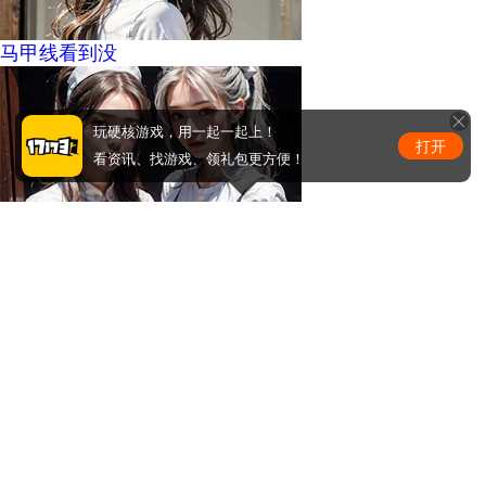
马甲线看到没
玩硬核游戏，用一起一起上！
打开
看资讯、找游戏、领礼包更方便！
周少的替嫁小娇妻
0
条评论
评论赢取激活码/周边等奖励！加群了解详情224611913
发布
手机版
|
电脑版
Copyright © 2001-2026 17173. All rights reserved.