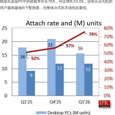
独显在桌面PC中的搭载率升至76%，环比增长33.2%，说明买台式机的
用户越来越倾向于配独显，但整体台式机市场也在萎缩。