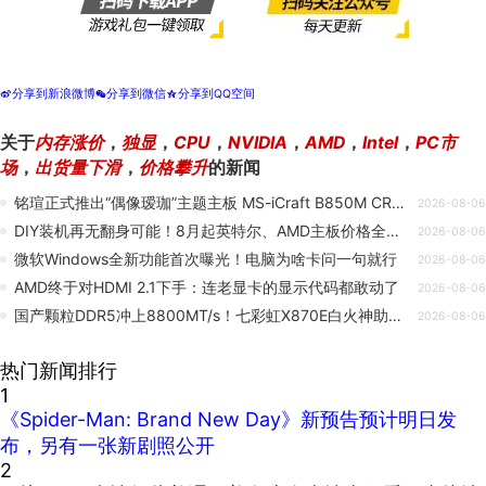
分享到新浪微博
分享到微信
分享到QQ空间
t
w
z
关于
内存涨价
，
独显
，
CPU
，
NVIDIA
，
AMD
，
Intel
，
PC市
场
，
出货量下滑
，
价格攀升
的新闻
铭瑄正式推出“偶像瑷珈”主题主板 MS-iCraft B850M CROSS，标价 1299 元
2026-08-06
DIY装机再无翻身可能！8月起英特尔、AMD主板价格全系上调
2026-08-06
微软Windows全新功能首次曝光！电脑为啥卡问一句就行
2026-08-06
AMD终于对HDMI 2.1下手：连老显卡的显示代码都敢动了
2026-08-06
国产颗粒DDR5冲上8800MT/s！七彩虹X870E白火神助力创下新纪录
2026-08-06
热门新闻排行
1
《Spider-Man: Brand New Day》新预告预计明日发
布，另有一张新剧照公开
2