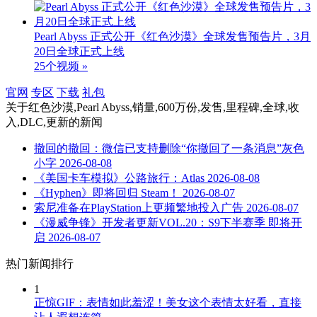
Pearl Abyss 正式公开《红色沙漠》全球发售预告片，3月
20日全球正式上线
25个视频 »
官网
专区
下载
礼包
关于
红色沙漠,Pearl Abyss,销量,600万份,发售,里程碑,全球,收
入,DLC,更新
的新闻
撤回的撤回：微信已支持删除“你撤回了一条消息”灰色
小字
2026-08-08
《美国卡车模拟》公路旅行：Atlas
2026-08-08
《Hyphen》即将回归 Steam！
2026-08-07
索尼准备在PlayStation上更频繁地投入广告
2026-08-07
《漫威争锋》开发者更新VOL.20：S9下半赛季 即将开
启
2026-08-07
热门新闻排行
1
正惊GIF：表情如此羞涩！美女这个表情太好看，直接