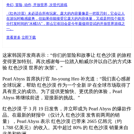
奇幻, 冒险, 动作, 开放世界, 次世代游戏
《红色沙漠》未必适合所有玩家。庞大的内容量像是一把双刃剑，它会让人
在游玩时略感疲惫，但如果你能接受它庞大的内容体量，又或是想找个能充
分打发时间的“水桶3A”，那么它依旧会是今年最值得尝试的开放世界游戏之
一。
查看更多
立即下载
这家韩国开发商表示：“你们的冒险和故事让 红色沙漠 的旅程
变得更加特别。再次感谢每一位踏入帕威尔并以自己的方式体
验 红色沙漠 世界的‘灰鬃’。”
Pearl Abyss 首席执行官 Jin-young Heo 补充道：“我们衷心感谢
全球玩家，帮助 红色沙漠 作为一个全新 IP 在全球市场取得了
具有意义的成功。为了提供更愉快、更优质的体验，Pearl
Abyss 将继续前进，迎接新的挑战。”
红色沙漠 于 3 月 19 日发售，并立即成为 Pearl Abyss 的爆款作
品。在最新的财报中（仅计入 红色沙漠 发售前两周的销
量），Pearl Abyss 表示 红色沙漠 已带来 2665 亿韩元（约
1.788 亿美元）的收入。其中超过 80% 的 红色沙漠 销量来自
北美和欧洲。