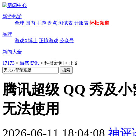
新游热游
全球
国内
手游
盘点
测试表
开服表
怀旧频道
品牌
游戏X博士
正惊游戏
公众号
新闻大全
17173
>
游戏资讯
>
科技新闻
>
正文
腾讯超级 QQ 秀及小
无法使用
2026-06-11 18:04:08
神评