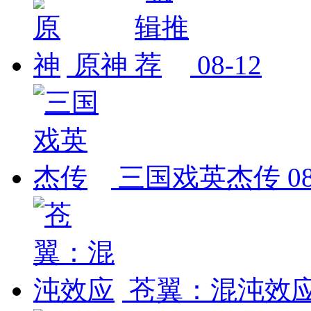
原神
08-12
三国戏英杰传
0
苍翼：混沌效