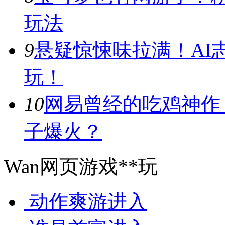
玩法
9
悬疑惊悚味拉满！AI
玩！
10
网易曾经的吃鸡神作
子爆火？
Wan网页游戏**玩
动作爽游
进入