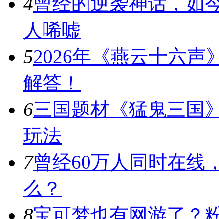
4
曾经的逆袭神话，如
人唏嘘
5
2026年《燕云十六
解答！
6
三国题材《猛鬼三国
玩法
7
曾经60万人同时在线
么？
8
宝可梦也有网游了？