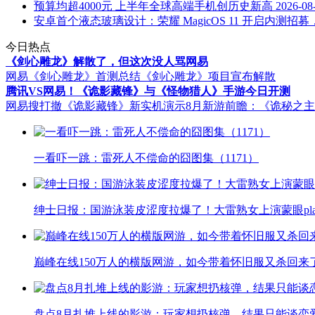
预算均超4000元 上半年全球高端手机创历史新高
2026-08
安卓首个液态玻璃设计：荣耀 MagicOS 11 开启内测招募，覆盖
今日热点
《剑心雕龙》解散了，但这次没人骂网易
网易《剑心雕龙》首测总结
《剑心雕龙》项目宣布解散
腾讯VS网易！《诡影藏锋》与《怪物猎人》手游今日开测
网易搜打撤《诡影藏锋》新实机演示
8月新游前瞻：《诡秘之
一看吓一跳：雷死人不偿命的囧图集（1171）
绅士日报：国游泳装皮涩度拉爆了！大雷熟女上演蒙眼pla
巅峰在线150万人的横版网游，如今带着怀旧服又杀回来
盘点8月扎堆上线的影游：玩家想扔核弹，结果只能谈恋