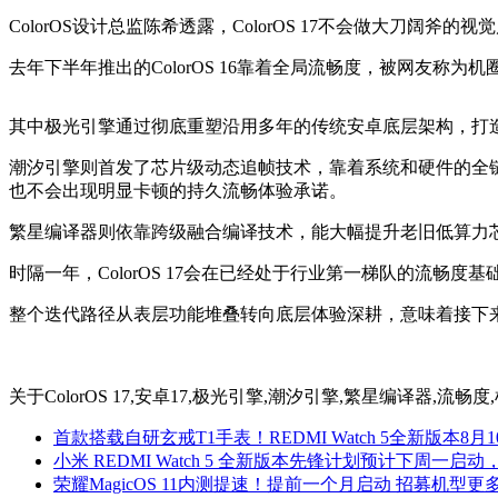
ColorOS设计总监陈希透露，ColorOS 17不会做大刀阔
去年下半年推出的ColorOS 16靠着全局流畅度，被网友
其中极光引擎通过彻底重塑沿用多年的传统安卓底层架构，打
潮汐引擎则首发了芯片级动态追帧技术，靠着系统和硬件的全链
也不会出现明显卡顿的持久流畅体验承诺。
繁星编译器则依靠跨级融合编译技术，能大幅提升老旧低算力
时隔一年，ColorOS 17会在已经处于行业第一梯队的流畅
整个迭代路径从表层功能堆叠转向底层体验深耕，意味着接下来跨
关于
ColorOS 17,安卓17,极光引擎,潮汐引擎,繁星编译器,流畅
首款搭载自研玄戒T1手表！REDMI Watch 5全新版本8月
小米 REDMI Watch 5 全新版本先锋计划预计下周一
荣耀MagicOS 11内测提速！提前一个月启动 招募机型更