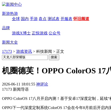
新游热游
全球
国内
手游
盘点
测试表
开服表
怀旧频道
品牌
游戏X博士
正惊游戏
公众号
新闻大全
17173
>
游戏资讯
>
科技新闻
>
正文
机圈德芙！OPPO ColorOS
2026-06-11 18:01:55
神评论
17173 新闻导语
OPPO ColorOS 17八月开启内测！基于安卓17深度定
OPPO下一代深度定制系统ColorOS 17会在今年8月前后开