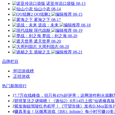
诺亚传说口袋版
08-13
仙山小农
08-14
QQ炫舞2
08-15
雾海之下
08-17
逆战：未来
08-18
现代战舰
08-19
梦战：剑之海
08-20
遮天世界
08-20
大周列国志
08-20
诡秘之主
08-21
品牌栏目
怀旧游戏榜
正经游戏
热门新闻排行
1
7.7万在线峰值，但只有45%好评率：这网游咋刚火就翻
2
碧瑶复活之谜揭晓！《诛仙2》8月14日上线"仙诡修真版
3
紫发御姐驾驶红色机甲！《守望先锋》发布D.Mon宣传
4
赚真美金！玩撤离游戏《BR1: Infinite》每小时可赚10美