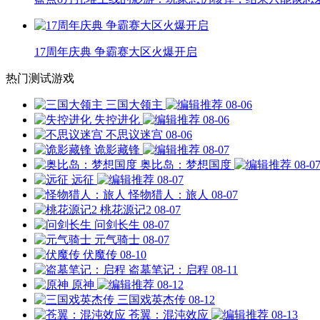
17周年庆典 争霸赛大区火爆开启
热门测试游戏
三国大领主
08-06
失控进化
08-06
不思议迷宫
08-06
诡影藏锋
08-07
奥比岛：梦想国度
08-0
远征
08-07
怪物猎人：旅人
08-07
桃花源记2
08-07
问剑长生
08-07
元气骑士
08-07
伏魔传
08-10
盗墓笔记：启程
08-11
原神
08-12
三国戏英杰传
08-12
苍翼：混沌效应
08-13