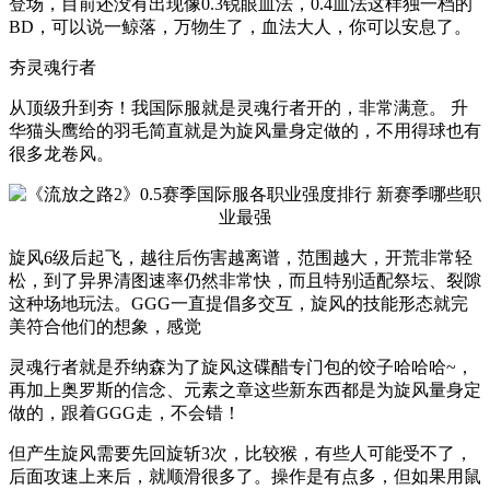
登场，目前还没有出现像0.3锐眼血法，0.4血法这样独一档的
BD，可以说一鲸落，万物生了，血法大人，你可以安息了。
夯灵魂行者
从顶级升到夯！我国际服就是灵魂行者开的，非常满意。 升
华猫头鹰给的羽毛简直就是为旋风量身定做的，不用得球也有
很多龙卷风。
旋风6级后起飞，越往后伤害越离谱，范围越大，开荒非常轻
松，到了异界清图速率仍然非常快，而且特别适配祭坛、裂隙
这种场地玩法。GGG一直提倡多交互，旋风的技能形态就完
美符合他们的想象，感觉
灵魂行者就是乔纳森为了旋风这碟醋专门包的饺子哈哈哈~，
再加上奥罗斯的信念、元素之章这些新东西都是为旋风量身定
做的，跟着GGG走，不会错！
但产生旋风需要先回旋斩3次，比较猴，有些人可能受不了，
后面攻速上来后，就顺滑很多了。操作是有点多，但如果用鼠