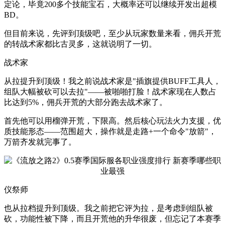
定论，毕竟200多个技能宝石，大概率还可以继续开发出超模
BD。
但目前来说，先评到顶级吧，至少从玩家数量来看，佣兵开荒
的转战术家都比古灵多，这就说明了一切。
战术家
从拉提升到顶级！我之前说战术家是"插旗提供BUFF工具人，
组队大幅被砍可以去拉"——被啪啪打脸！战术家现在人数占
比达到5%，佣兵开荒的大部分跑去战术家了。
首先他可以用榴弹开荒，下限高。然后核心玩法火力支援，优
质技能形态——范围超大，操作就是走路+一个命令"放箭"，
万箭齐发就完事了。
仪祭师
也从拉档提升到顶级。我之前把它评为拉，是考虑到组队被
砍，功能性被下降，而且开荒他的升华很废，但忘记了本赛季