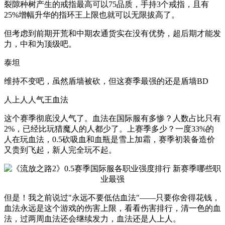
裂隙种树产生的戒指最高可以75品质，手持3个戒指，且有
25%增幅升华的指环王上限也就可以无限拔高了。
但考虑到前期开荒和中期农通货实在没有优势，超后期才能发
力，中和为顶级吧。
泰坦
维持不变吧，虽然盾墙被砍，但这赛季最强的还是盾墙BD
人上人人气王血法
这个赛季彻底没人气了。血法在国际服有多惨？人数占比只有
2%，已经比玩猎魔人的人都少了。上赛季多少？一度33%的
人在玩血法，0.5砍吸血和血瓶是雪上加霜，赛季初装备造价
又贵到飞起，新人完全玩不起。
但是！我之前说过"永远不要低估血法"——只要你舍得花钱，
血法永远是这个游戏的伤害上限，看看伤害排行，清一色的血
法，过两周血法还会继续发力，血法还是人上人。