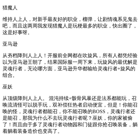
猎魔人
维持人上人，对新手最友好的职业，榴弹，让剧情魂系见鬼去
吧，而且这两周我发现猎魔人是玩梗最多的职业，快出圈了，
这是好事呀。
亚马逊
从夯档降到人上人！开服前全网都在吹旋风，所有人都凭经验
以为亚马逊王朝了，结果国际服一周下来，玩旋风的最优解是
灵魂行者，无论哪方面，亚马逊升华都输给灵魂行者+旋风的
组合。
巫妖
从顶级降到人上人。 混沌持续+骸骨风暴还是法系都能玩，召
唤流清怪可以脱手玩，双补偿狂热者启动便宜，但是！你能召
唤的怪，灵魂行者都能召，你不能召唤的BOSS，灵魂行者还
是能召，那我为什么不去玩灵魂行者呢？巫妖，你的家被偷
了！而且由于多了灵魂行者动物园和门徒跟你抢召唤装备，躺
着躺着装备造价也变高了。