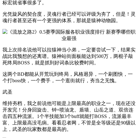
标宏就省事很多了。
光凭旋风的契合度，灵魂行者已经可以评级为夯了，但是！灵
魂行者甚至还有一个更强的体系，那就是猿神动物园。
我上次排名说他可以拉猿神当小弟，一定要尝试一下，结果实
战比我预想的还离谱。猿神站街面板能达到500万，两棍子敲
死终局BOSS，就是抓到好词条比较费时间。
这两个BD都能从开荒玩到终局，风格迥异，一个刷图快，一
个打boss快，一个费手，一个逛街就行，夯当之无愧。
武圣
维持夯档，我之前说他可能是上限最高的职业之一，现在还没
开发完！分身回旋击、钟+喷油龙、盾墙、山岳之道、双倍连
击四五种流派。1个半技能加3个buff就能打BOSS，流派最丰
富、上限最高没毛病。看看忍者网，不管是全等级还是90级以
上，武圣的玩家数都是最高的。