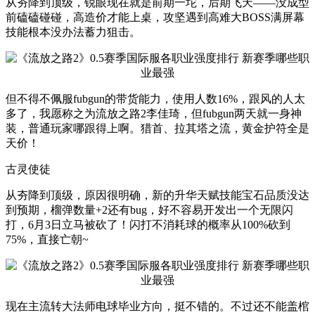
从夯降到顶级，锐眼现在就是前期一坨，后期飞天——没成型
前磕磕碰碰，高造价才能上桌，攻坚遇到高难大BOSS满屏幕
技能根本没办法蓄力狙击。
但不得不佩服fubgun的带货能力，使用人数16%，跟风的人太
多了，我愿称之为流放之路2李佳琦，但fubgun两天就一身神
装，普通玩家哪跟得上啊。猎首、拉其塔之流，黄金护符全是
天价！
古灵使徒
从夯降到顶级，原因很明确，新的升华天赋技能宝石品质没达
到预期，榴弹数量+2还有bug，好不容易开发出一个无限闪
打，6月3日立马被砍了！闪打不消耗球的概率从100%砍到
75%，直接亡朝~
现在主流转大法师电球毕业方向，挺不错的。不过还不能盖棺