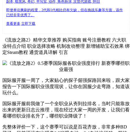
副本, 暗黑风, 奇幻, 半写实, 动作, 角色扮演, 次世代游戏, 怀旧
即便单论爽刷的程度，2代和1代相比仍有欠缺，但在挑战乐趣等方面，该作
已经非常优秀了。
查看更多
立即下载
《流放之路2》精华文章推荐 购买指南 账号注册教程 六大职
业特点介绍 职业选择攻略 机制改动整理 新增辅助宝石效果 绑
定Steam教程 通货道具详解 引言
国际服开服一周了，大家贴心的探子倔强探路回来啦，跟大家
报告一下国际服职业强度现状，让你在国服少走弯路，知道该
玩什么。
国际服开服前我做了一个全职业从夯到拉排名，当时只能靠放
出来的更新日志云推理，现在经过大家一周的开发，让我们看
看哪些职业排名升了，哪些职业降级了！
先整体评价一下，这个赛季可以说是百花齐放，非常多种BD