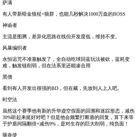
萨满
有人带新暗金狼杖+狼群，也能几秒解决1000万血的BOSS
神谕者
主流是图腾，差异化思路在线但开发度低，维持不变。
风暴编织者
永恒诅咒不准塞触发了，全自动吃球回蓝玩法被砍，蓝耗变
难，触发链削弱，但在法系里还能凑合用
黑僧
看到有人开发出很强的BD，但在藏，先放到人上人吧。
时空法
虽然这个赛季他有新的升华虚空假面的回溯和迷踪形态，减伤
30%听起来挺好对吧？但是他会频繁打断盾的回复，算下来等
于护盾间隔翻倍+减伤9%，是对生存的巨大削弱，纯负面！
驱炎使