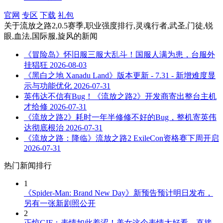
官网
专区
下载
礼包
关于
流放之路2,0.5赛季,职业强度排行,灵魂行者,武圣,门徒,锐
眼,血法,国际服,旋风
的新闻
《冒险岛》怀旧服三服大乱斗！国服人满为患，台服外
挂猖狂
2026-08-03
《黑白之地 Xanadu Land》版本更新 - 7.31 - 新增难度显
示与功能优化
2026-07-31
英伟达不信有Bug！《流放之路2》开发商寄出整台主机
才给修
2026-07-31
《流放之路2》耗时一年半修修不好的Bug，整机寄英伟
达彻底根治
2026-07-31
《流放之路：降临》流放之路2 ExileCon资格赛下周开启
2026-07-31
热门新闻排行
1
《Spider-Man: Brand New Day》新预告预计明日发布，
另有一张新剧照公开
2
正惊GIF：表情如此羞涩！美女这个表情太好看，直接