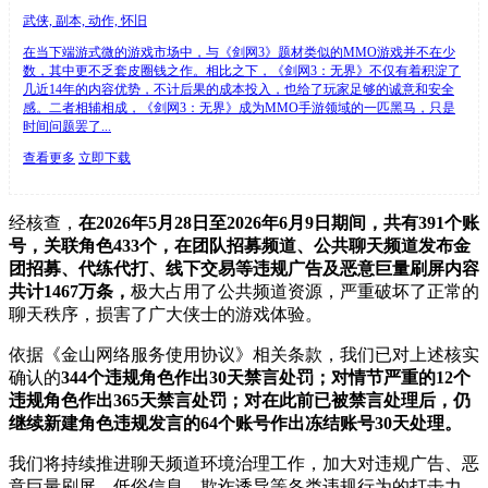
武侠, 副本, 动作, 怀旧
在当下端游式微的游戏市场中，与《剑网3》题材类似的MMO游戏并不在少
数，其中更不乏套皮圈钱之作。相比之下，《剑网3：无界》不仅有着积淀了
几近14年的内容优势，不计后果的成本投入，也给了玩家足够的诚意和安全
感。二者相辅相成，《剑网3：无界》成为MMO手游领域的一匹黑马，只是
时间问题罢了...
查看更多
立即下载
经核查，
在2026年5月28日至2026年6月9日期间，共有391个账
号，关联角色433个，在团队招募频道、公共聊天频道发布金
团招募、代练代打、线下交易等违规广告及恶意巨量刷屏内容
共计1467万条，
极大占用了公共频道资源，严重破坏了正常的
聊天秩序，损害了广大侠士的游戏体验。
依据《金山网络服务使用协议》相关条款，我们已对上述核实
确认的
344个违规角色作出30天禁言处罚；对情节严重的12个
违规角色作出365天禁言处罚；对在此前已被禁言处理后，仍
继续新建角色违规发言的64个账号作出冻结账号30天处理。
我们将持续推进聊天频道环境治理工作，加大对违规广告、恶
意巨量刷屏、低俗信息、欺诈诱导等各类违规行为的打击力