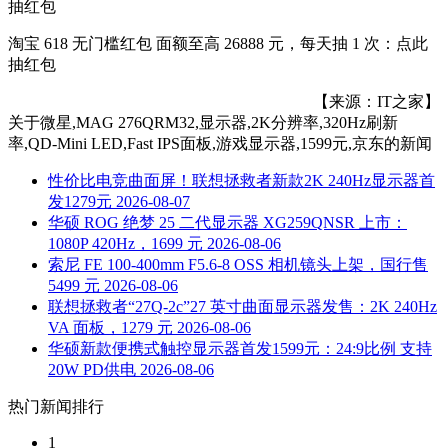
抽红包
淘宝 618 无门槛红包 面额至高 26888 元，每天抽 1 次：点此
抽红包
【来源：IT之家】
关于
微星,MAG 276QRM32,显示器,2K分辨率,320Hz刷新
率,QD-Mini LED,Fast IPS面板,游戏显示器,1599元,京东
的新闻
性价比电竞曲面屏！联想拯救者新款2K 240Hz显示器首
发1279元
2026-08-07
华硕 ROG 绝梦 25 二代显示器 XG259QNSR 上市：
1080P 420Hz，1699 元
2026-08-06
索尼 FE 100-400mm F5.6-8 OSS 相机镜头上架，国行售
5499 元
2026-08-06
联想拯救者“27Q-2c”27 英寸曲面显示器发售：2K 240Hz
VA 面板，1279 元
2026-08-06
华硕新款便携式触控显示器首发1599元：24:9比例 支持
20W PD供电
2026-08-06
热门新闻排行
1