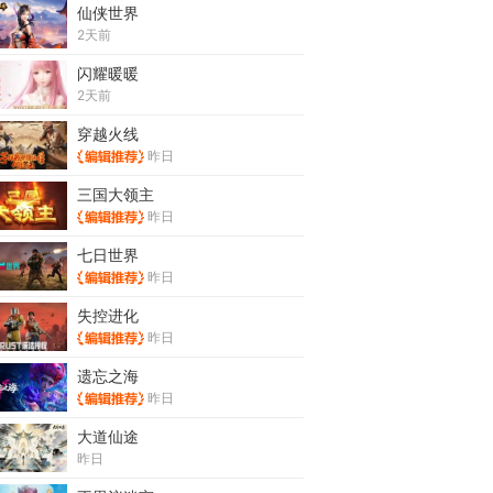
仙侠世界
2天前
闪耀暖暖
2天前
穿越火线
昨日
三国大领主
昨日
七日世界
昨日
失控进化
昨日
遗忘之海
昨日
大道仙途
昨日