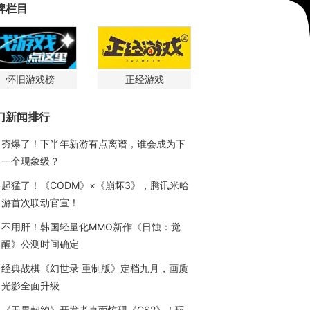
牌栏目
怀旧游戏榜
正经游戏
门新闻排行
夯爆了！下半年新游有点离谱，谁会成为下
一个现象级？
起猛了！《CODM》×《崩坏3》，腾讯米哈
游首次联动官宣！
不用肝！韩国轻量化MMO新作《日蚀：觉
醒》公测时间确定
经典战棋《幻世录 重制版》定档九月，画质
光影全面升级
《无畏契约》开发者桌面惊现《CS2》！玩