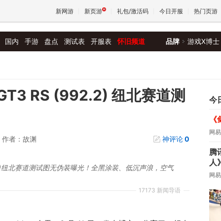
新网游
新页游
礼包/激活码
今日开服
热门页游
国内
手游
盘点
测试表
开服表
怀旧频道
品牌
游戏X博士
魔兽
天堂
GT3 RS (992.2) 纽北赛道测
今
《
王权与
网易
作者：故渊
神评论
0
腾
人
(992.2)纽北赛道测试图无伪装曝光！全黑涂装、低沉声浪，空气
网易
17173 新闻导语