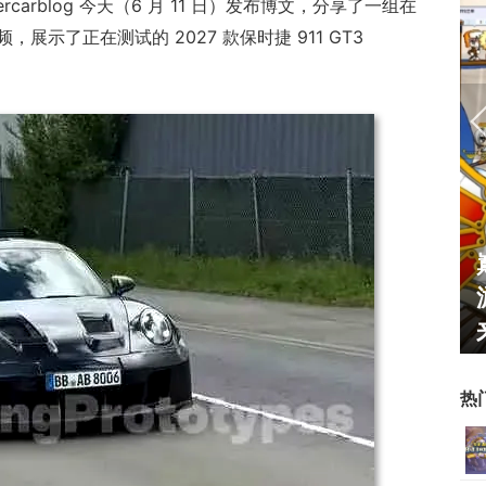
percarblog 今天（6 月 11 日）发布博文，分享了一组在
示了正在测试的 2027 款保时捷 911 GT3
霸赛大区火
一看吓一跳：雷死人不偿命
的囧图集（1170）
热