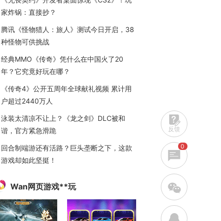
家炸锅：直接抄？
腾讯《怪物猎人：旅人》测试今日开启，38
种怪物可供挑战
经典MMO《传奇》凭什么在中国火了20
年？它究竟好玩在哪？
《传奇4》公开五周年全球献礼视频 累计用
户超过2440万人
泳装太清凉不让上？《龙之剑》DLC被和
反馈
谐，官方紧急滑跪
0
回合制端游还有活路？巨头垄断之下，这款
游戏却如此坚挺！
w
Wan网页游戏**玩
q