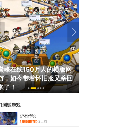
巅峰在线150万人的横版网
盘点8月扎堆上
游，如今带着怀旧服又杀回
玩家想扔核弹，
来了！
恋爱？
门测试游戏
炉石传说
2天前