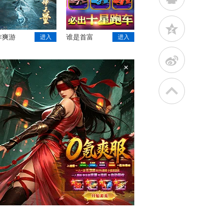
z
作爽游
谁是首富
进入
进入
t
×