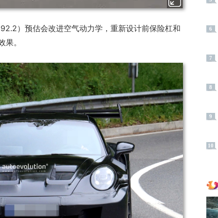
S（992.2）预估会改进空气动力学，重新设计前保险杠和
6
效果。
7
8
9
10