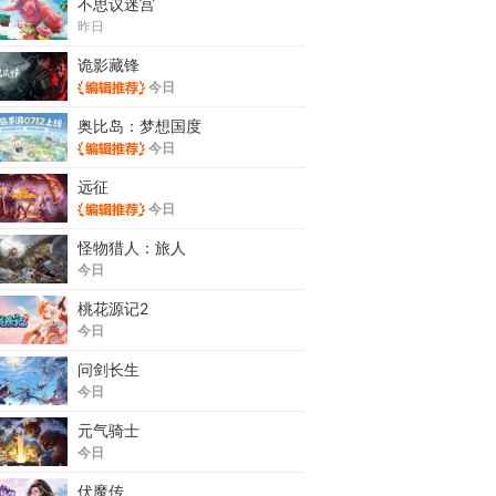
不思议迷宫
昨日
诡影藏锋
今日
奥比岛：梦想国度
今日
远征
今日
怪物猎人：旅人
今日
桃花源记2
今日
问剑长生
今日
元气骑士
今日
伏魔传