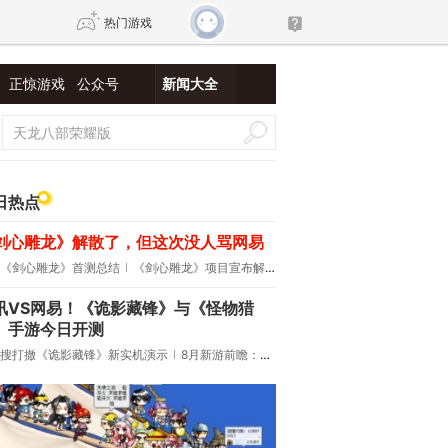
热门游戏
正惊游戏
公众号
新闻大全
DNF
传奇4
剑网3旗舰版
新天龙八部
日热点
剑心雕龙》解散了，但这次没人骂网易
自由
诛仙世界
新仙侠5
《剑心雕龙》首测总结
《剑心雕龙》项目宣布解散
讯VS网易！《诡影藏锋》与《怪物猎
》手游今日开测
搜打撤《诡影藏锋》新实机演示
8月新游前瞻：《诡秘之主》领衔