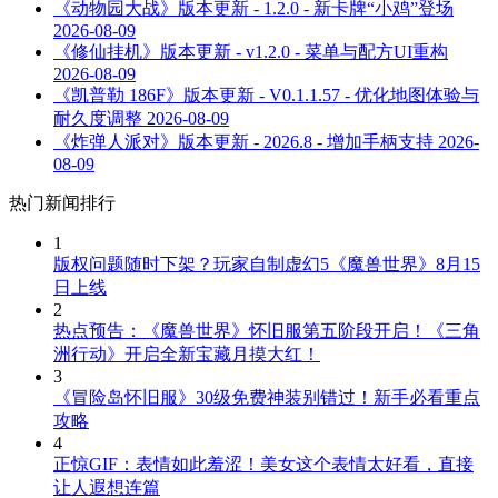
《动物园大战》版本更新 - 1.2.0 - 新卡牌“小鸡”登场
2026-08-09
《修仙挂机》版本更新 - v1.2.0 - 菜单与配方UI重构
2026-08-09
《凯普勒 186F》版本更新 - V0.1.1.57 - 优化地图体验与
耐久度调整
2026-08-09
《炸弹人派对》版本更新 - 2026.8 - 增加手柄支持
2026-
08-09
热门新闻排行
1
版权问题随时下架？玩家自制虚幻5《魔兽世界》8月15
日上线
2
热点预告：《魔兽世界》怀旧服第五阶段开启！《三角
洲行动》开启全新宝藏月摸大红！
3
《冒险岛怀旧服》30级免费神装别错过！新手必看重点
攻略
4
正惊GIF：表情如此羞涩！美女这个表情太好看，直接
让人遐想连篇