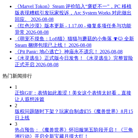
《Marvel Tokon》Steam 评价陷入“褒贬不一”，PC 移植
版表现糟糕引发玩家投诉，Arc System Works 对此做出
回应。
2026-08-08
《红色沙漠》版本更新 - 1.17.00 - 修复多项任务与功能
异常
2026-08-08
《萌宠不摸鱼：Lofi猫》猫猫与蘑菇的小角落 🍄🐱 全新
Steam 捆绑包现已上线！
2026-08-08
《Pit Panic: 地心逃亡》神庙永不遗忘！
2026-08-08
《水灵逃生》正式版今日发售！《水灵逃生》完整冒险
正式开启
2026-08-08
热门新闻排行
1
正惊GIF：表情如此羞涩！美女这个表情太好看，直接
让人遐想连篇
2
版权问题随时下架？玩家自制虚幻5《魔兽世界》8月15
日上线
3
热点预告：《魔兽世界》怀旧服第五阶段开启！《三角
洲行动》开启全新宝藏月摸大红！