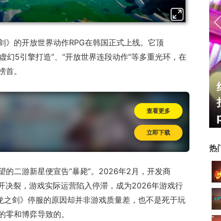
龙之剑》的开放世界动作RPG在韩国正式上线。它顶
“虚幻5引擎打造”、“开放世界连段动作”等多重光环，在
榜首。
霸赛大区火
一看吓一跳：雷死人不偿命
的囧图集（1170）
查看更多
立即下载
热
的二游新星便宣告“暴毙”。2026年2月，开发商
）公开决裂，游戏实际运营陷入停滞，成为2026年游戏行
《龙之剑》停服的原因却并非游戏质量差，也不是死于玩
的零和博弈导致的。