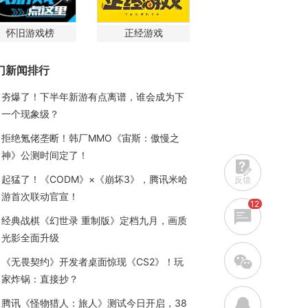
怀旧游戏榜
正经游戏
门新闻排行
夯爆了！下半年新游有点离谱，谁会成为下
一个现象级？
拒绝氪佬垄断！韩厂MMO《宙斯：傲慢之
神》公测时间定了！
起猛了！《CODM》×《崩坏3》，腾讯米哈
反馈
游首次联动官宣！
12
经典战棋《幻世录 重制版》定档九月，画质
光影全面升级
w
《无畏契约》开发者桌面惊现《CS2》！玩
家炸锅：直接抄？
q
腾讯《怪物猎人：旅人》测试今日开启，38