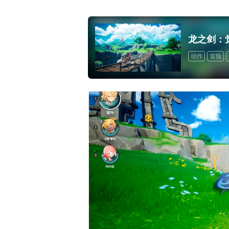
龙之剑：
动作
冒险