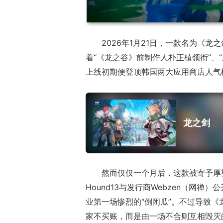
2026年1月21日，一款名为《
着“《龙之谷》前制作人朴正植领衔”、
上线初期便登顶韩国两大应用商店人气
17周年庆典 争
爆开启
龙之剑
然而仅仅一个月后，这款被寄予厚望
Hound13与发行商Webzen（网禅
业第一场惨烈的“倒闭瓜”。不过导致
家不买账，而是由一场不合则互相毁灭