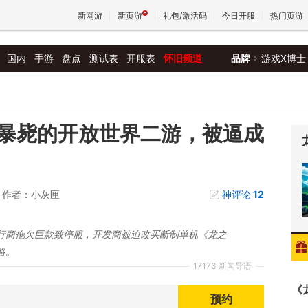
新网游
新页游
礼包/激活码
今日开服
热门页游
国内
手游
盘点
测试表
开服表
怀旧频道
品牌
游戏X博士
魔兽
天堂
暴毙的开放世界二游，被逼成
王权与
作者：小灰匣
神评论
12
行商拖欠巨款致停服，开发商被迫改买断制单机《龙之
略。
17173 新闻导语
《
预约