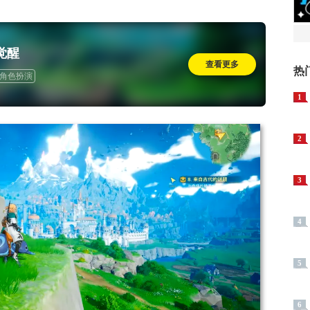
觉醒
查看更多
热
角色扮演
1
2
3
4
5
6