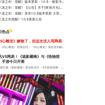
《龙之剑：觉醒》版本更新 - 1.0.8 - 修复冲刺异常状态中断问题
《龙之剑：觉醒》【公告】关于[夜海月光]DLC 上线优惠的说明
《龙之剑：觉醒》发布1.0.8版本更新 大雷泳装DLC再出问题！
《龙之剑觉醒》1.0.8更新公告
日热点
剑心雕龙》解散了，但这次没人骂网易
《剑心雕龙》首测总结
《剑心雕龙》项目宣布解散
讯VS网易！《诡影藏锋》与《怪物猎
》手游今日开测
搜打撤《诡影藏锋》新实机演示
8月新游前瞻：《诡秘之主》领衔