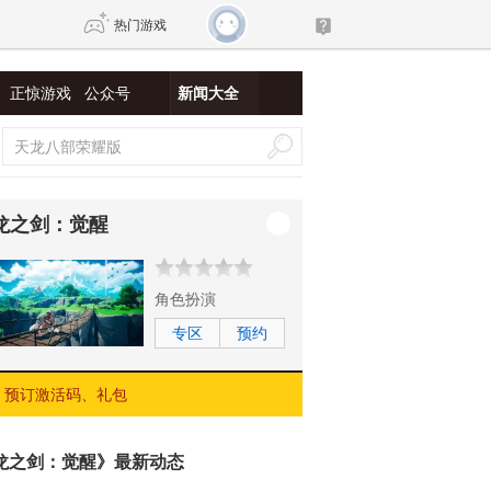
热门游戏
正惊游戏
公众号
新闻大全
DNF
传奇4
剑网3旗舰版
新天龙八部
龙之剑：觉醒
自由
诛仙世界
新仙侠5
角色扮演
专区
预约
预订激活码、礼包
龙之剑：觉醒》最新动态