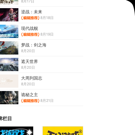
8月17日
逆战：未来
8月18日
现代战舰
8月19日
梦战：剑之海
8月20日
遮天世界
8月20日
大周列国志
8月20日
诡秘之主
8月21日
牌栏目