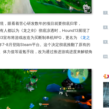
7
了绝境，眼看着苦心研发数年的项目就要彻底归零，
8
所有人都以为《龙之剑》彻底凉透时，Hound13展现了
nd13宣布将游戏改造为买断制单机RPG，更名为
《龙之
9
年7-8月登陆Steam平台。这个决定彻底推翻了原有的
、体力值等逼氪手段，改为通过推进游戏进度来解锁角
10