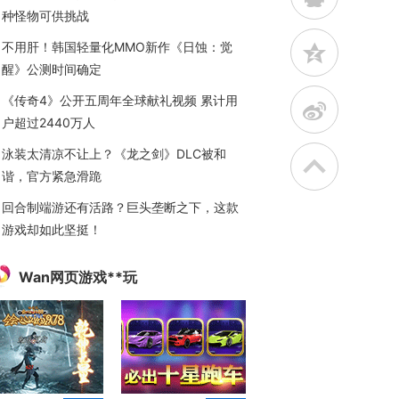
种怪物可供挑战
不用肝！韩国轻量化MMO新作《日蚀：觉
z
醒》公测时间确定
《传奇4》公开五周年全球献礼视频 累计用
t
户超过2440万人
泳装太清凉不让上？《龙之剑》DLC被和
谐，官方紧急滑跪
回合制端游还有活路？巨头垄断之下，这款
游戏却如此坚挺！
Wan网页游戏**玩