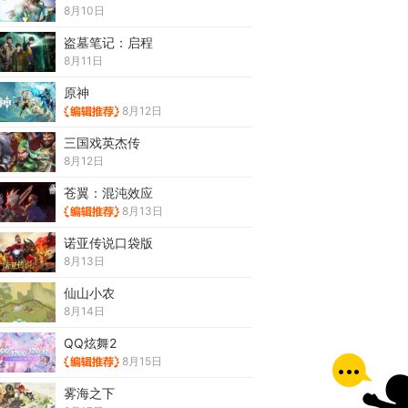
8月10日
盗墓笔记：启程
8月11日
原神
8月12日
三国戏英杰传
8月12日
苍翼：混沌效应
8月13日
诺亚传说口袋版
8月13日
仙山小农
8月14日
QQ炫舞2
8月15日
雾海之下