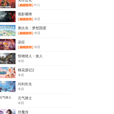
昨日
诡影藏锋
今日
奥比岛：梦想国度
今日
远征
今日
怪物猎人：旅人
今日
桃花源记2
今日
问剑长生
今日
元气骑士
今日
伏魔传