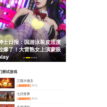
绅士日报：国游泳装皮涩度
巅峰在线150
拉爆了！大雷熟女上演蒙眼
游，如今带着怀
play
来了！
门测试游戏
三国大领主
昨日
七日世界
昨日
失控进化