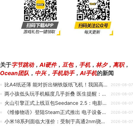
关于
字节跳动
，
AI硬件
，
豆包
，
手机
，
林夕
，
离职
，
Ocean团队
，
中兴
，
手机助手
，
AI手机
的新闻
比A4纸还薄 能对折出钢铁版纸飞机！我国高端钢材突破 可用于手机、5G基站等
2026-08-07
两小孩低头玩手机幅度几乎折叠 医生提醒：60°相当于脖子扛50斤水泥
2026-08-07
火山引擎正式上线豆包Seedance 2.5：电影级细腻质感
2026-08-07
《维修物语》登陆Steam正式推出 电子设备维修模拟器
2026-08-07
小米18系列面临大涨价：受制于高通2nm骁龙8E6 Pro、存储上游物料提价
2026-08-07