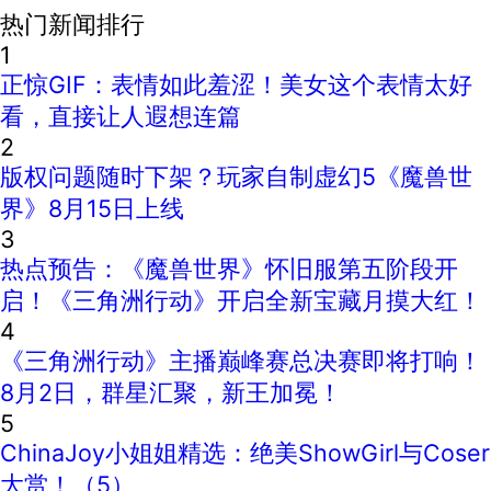
热门新闻排行
1
正惊GIF：表情如此羞涩！美女这个表情太好
看，直接让人遐想连篇
2
版权问题随时下架？玩家自制虚幻5《魔兽世
界》8月15日上线
3
热点预告：《魔兽世界》怀旧服第五阶段开
启！《三角洲行动》开启全新宝藏月摸大红！
4
《三角洲行动》主播巅峰赛总决赛即将打响！
8月2日，群星汇聚，新王加冕！
5
ChinaJoy小姐姐精选：绝美ShowGirl与Coser
大赏！（5）