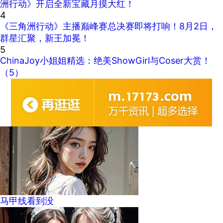
洲行动》开启全新宝藏月摸大红！
4
《三角洲行动》主播巅峰赛总决赛即将打响！8月2日，
群星汇聚，新王加冕！
5
ChinaJoy小姐姐精选：绝美ShowGirl与Coser大赏！
（5）
马甲线看到没