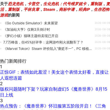
关于
恐龙危机
，
卡普空
，
生化危机：代号维罗妮卡
，
重制版
，
复
活
，
重制版
，
平林良章
，
Steam
，
商标申请
，
经典IP
，
生存恐怖
游戏
的新闻
《Go Outside Simulator》未来展望
2026-08-08
《加油站大亨》仅剩3天倒计时
2026-08-08
《梦幻小镇》猫咪主题特卖现已开启
2026-08-08
7.7万峰值，但45%好评率：这网游咋刚火就翻车了？
2026-08-08
《Marvel Tokon》Steam 评价陷入“褒贬不一”，PC 移植版表现糟糕引发玩家投诉，Arc System Works 对此做出回应。
2026-08-08
热门新闻排行
1
正惊GIF：表情如此羞涩！美女这个表情太好看，直接让
人遐想连篇
2
版权问题随时下架？玩家自制虚幻5《魔兽世界》8月15
日上线
3
热点预告：《魔兽世界》怀旧服第五阶段开启！《三角