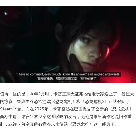
值得一提的是，今年2月时，卡普空毫无征兆地给老玩家送上了一份巨大
的惊喜：经典生存恐怖游戏《恐龙危机》和《恐龙危机2》正式登陆了
Steam平台。而在2025年，卡普空还在巴西提交了全新的《恐龙危机》
商标申请。结合平林良章这番暧昧的发言，无论是推出新作还是旧作重
制，或许卡普空真的有意在未来复活《恐龙危机》这一经典IP。