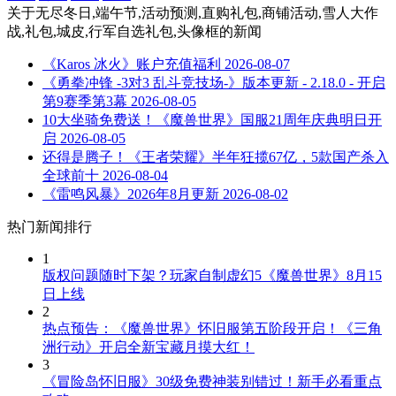
关于
无尽冬日,端午节,活动预测,直购礼包,商铺活动,雪人大作
战,礼包,城皮,行军自选礼包,头像框
的新闻
《Karos 冰火》账户充值福利
2026-08-07
《勇拳冲锋 -3对3 乱斗竞技场-》版本更新 - 2.18.0 - 开启
第9赛季第3幕
2026-08-05
10大坐骑免费送！《魔兽世界》国服21周年庆典明日开
启
2026-08-05
还得是腾子！《王者荣耀》半年狂揽67亿，5款国产杀入
全球前十
2026-08-04
《雷鸣风暴》2026年8月更新
2026-08-02
热门新闻排行
1
版权问题随时下架？玩家自制虚幻5《魔兽世界》8月15
日上线
2
热点预告：《魔兽世界》怀旧服第五阶段开启！《三角
洲行动》开启全新宝藏月摸大红！
3
《冒险岛怀旧服》30级免费神装别错过！新手必看重点