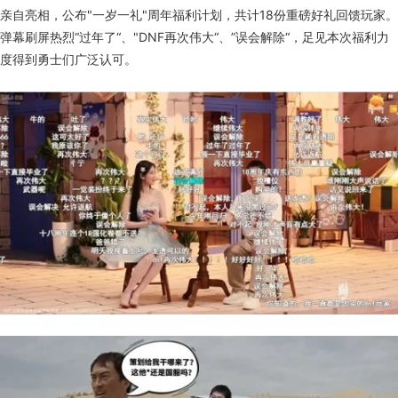
亲自亮相，公布"一岁一礼"周年福利计划，共计18份重磅好礼回馈玩家。
弹幕刷屏热烈“过年了“、"DNF再次伟大“、”误会解除“，足见本次福利力
度得到勇士们广泛认可。