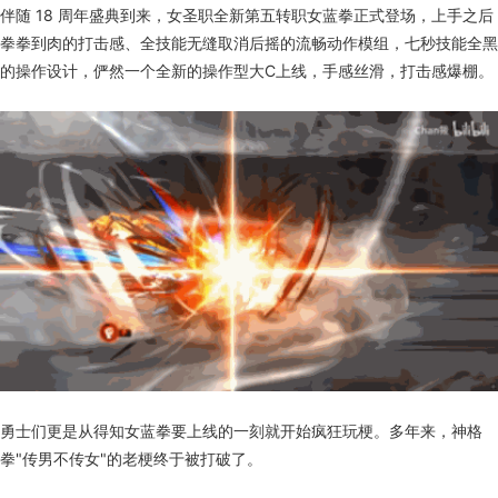
伴随 18 周年盛典到来，女圣职全新第五转职女蓝拳正式登场，上手之后
拳拳到肉的打击感、全技能无缝取消后摇的流畅动作模组，七秒技能全黑
的操作设计，俨然一个全新的操作型大C上线，手感丝滑，打击感爆棚。
勇士们更是从得知女蓝拳要上线的一刻就开始疯狂玩梗。多年来，神格
拳"传男不传女"的老梗终于被打破了。