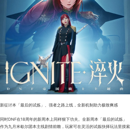
新征讨本「最后的试炼」、强者之路上线，全新机制助力极致爽感
同时DNF在18周年的新周本上同样狠下功夫。全新周本「最后的试炼」
作为九月米歇尔团本主线剧情前瞻，玩家可在灵活的试炼抉择玩法里摸索