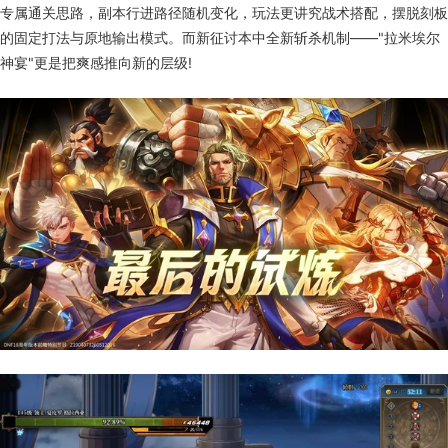
专属通关思路，副本行进路径随机变化，玩法更讲究战术搭配，摆脱刻板
的固定打法与原地输出模式。而新征讨本中全新斩杀机制——"拉米埃尔
神宴"更是把爽感推向新的层级!