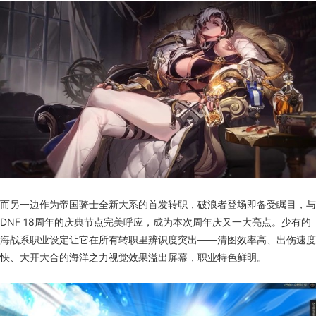
而另一边作为帝国骑士全新大系的首发转职，破浪者登场即备受瞩目，与
DNF 18周年的庆典节点完美呼应，成为本次周年庆又一大亮点。少有的
海战系职业设定让它在所有转职里辨识度突出——清图效率高、出伤速度
快、大开大合的海洋之力视觉效果溢出屏幕，职业特色鲜明。