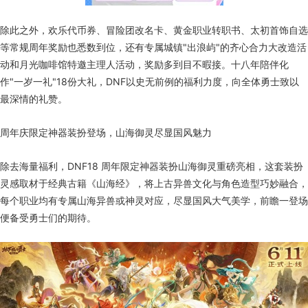
除此之外，欢乐代币券、冒险团改名卡、黄金职业转职书、太初首饰自选
等常规周年奖励也悉数到位，还有专属城镇"出浪屿"的齐心合力大改造活
动和月光咖啡馆特邀主理人活动，奖励多到目不暇接。十八年陪伴化
作"一岁一礼"18份大礼，DNF以史无前例的福利力度，向全体勇士致以
最深情的礼赞。
周年庆限定神器装扮登场，山海御灵尽显国风魅力
除去海量福利，DNF18 周年限定神器装扮山海御灵重磅亮相，这套装扮
灵感取材于经典古籍《山海经》，将上古异兽文化与角色造型巧妙融合，
每个职业均有专属山海异兽或神灵对应，尽显国风大气美学，前瞻一登场
便备受勇士们的期待。