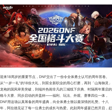
迎来18周岁的重要节点，DNF交出了一份令全体勇士认可的周年答卷。
从"一岁一礼"的18份大礼，到双全新职业的用心打磨，再到「山海御灵」
龙袍的国风审美突破，到端外热闹非凡的三城线下庆典、时隔两年重启的
格斗大赛、同步启动的井盖杯——福利、玩法、外观、赛事四位一体，
DNF用这场认真筹备的周年盛典，向全体勇士致以最深情的礼赞。十八
年，阿拉德见证了每一位勇士的成长与热爱。此刻周年盛宴已然开启，赶