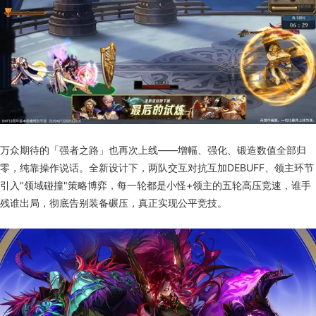
万众期待的「强者之路」也再次上线——增幅、强化、锻造数值全部归
零，纯靠操作说话。全新设计下，两队交互对抗互加DEBUFF、领主环节
引入"领域碰撞"策略博弈，每一轮都是小怪+领主的五轮高压竞速，谁手
残谁出局，彻底告别装备碾压，真正实现公平竞技。