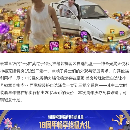
最重量级的"王炸"莫过于特别神器装扮套装自选礼盒——神圣光翼天使和
神器克隆装扮(龙透)二选一。兼顾了勇士们的外观与强度需求。而其他福
利同样丰厚：+13强化券助力强化稳定突破瓶颈;整套玲珑徽章自选让小
号徽章直接毕业;而觉醒装扮自选涵盖一觉到三觉全系列——其中二觉时
装套早年曾在拍卖行拍出20亿金币的天价，本次周年庆亦免费赠送，可
谓诚意十足。