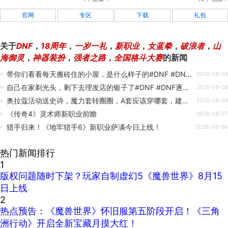
官网
专区
下载
礼包
关于
DNF
，
18周年
，
一岁一礼
，
新职业
，
女蓝拳
，
破浪者
，
山
海御灵
，
神器装扮
，
强者之路
，
全国格斗大赛
的新闻
带你们看看每天搬砖住的小屋，是什么样子的#DNF #DNF逐浪一夏 #dnf搬砖
2026-08-08
自己在家剃光头，剩下去理发店的银子了#DNF #DNF逐浪一夏
2026-08-08
奥拉蔻活动送史诗，魔力套转圈圈，A套应该穿哪套，建议穿精灵还可以兼容全屏闪电#DNF #DNF逐浪一夏 #dnf搬砖 #地下城与勇士
2026-08-08
《传奇4》灵术师新职业前瞻
2026-08-07
猎手归来！《地牢猎手6》新职业萨满今日上线！
2026-08-06
热门新闻排行
1
版权问题随时下架？玩家自制虚幻5《魔兽世界》8月15
日上线
2
热点预告：《魔兽世界》怀旧服第五阶段开启！《三角
洲行动》开启全新宝藏月摸大红！