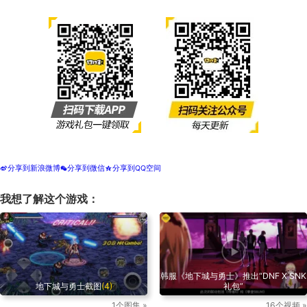
分享到新浪微博
分享到微信
分享到QQ空间
t
w
z
我想了解这个游戏：
韩服《地下城与勇士》推出“DNF X SNK
地下城与勇士截图
(4)
礼包”
1个图集 »
16个视频 »