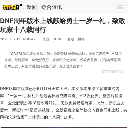
新闻
综合资讯
DNF周年版本上线献给勇士一岁一礼，致敬
玩家十八载同行
2026-06-11 14:00:47
来源：3DM
作者：网络
DNF18周年版本重磅上线！免费领18份豪华福利：神器克隆装扮、+13强
化券、玲珑徽章、全觉醒装扮。全新职业女蓝拳、破浪者登场，山海御灵国风
机甲上线，新副本最后的试炼开启，勇士速来领取！
17173 新闻导语
DNF18周年版本已于6月11日正式上线。本次版本集结了多重重磅内
容："一岁一礼"福利计划包含神器克隆装扮、+13强化券、整套玲珑徽
章、全觉醒装扮等18份珍贵好礼，悉数免费赠送玩家。此外，新职业女
蓝拳、新征讨本"最后的试炼"、全新强者之路等核心内容也同步上线，共
同构筑这场属于全体勇士的十八周年庆典。