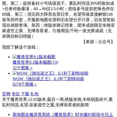
图。第二：提前备好小号练级底子。紊乱时间流30%经验加成
+任务经验暴涨，80→90仅3.5小时；想练多号提前把角色停在
80级。第三：清完四大阵营名望日常。名望等级直接解锁246
装等四件套，开服新地图名望和旧名望分开计算，旧名望奖励
现在就能拿满。第四：绝版坐骑记得拿，团本成就限定坐骑皇
家虚空之翼、无缚吞星者。引领潮流/千钧一发光辉成就（无
坐骑但标识绝版）
【来源：公众号】
我想了解这个游戏：
魔兽世界9.1版本截图
(13)
32个图集 »
WOW《德拉诺之王》 6.1补丁剧情动画
8278个视频 »
官网
专区
下载
礼包
关于
魔兽世界,12.05版本,最后一周,绝版坐骑,丰裕钥匙碎片,紊
乱时间流,名望,皇家虚空之翼,无缚吞星者
的新闻
新地图全服进度系统《魔兽世界》时光服P5阶段今日上