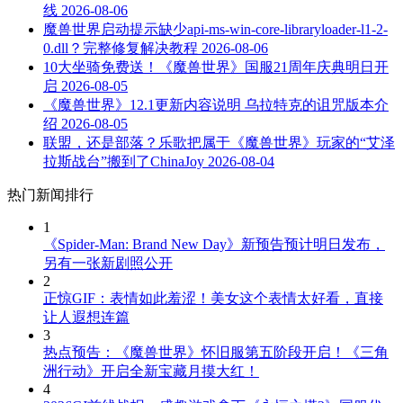
线
2026-08-06
魔兽世界启动提示缺少api-ms-win-core-libraryloader-l1-2-
0.dll？完整修复解决教程
2026-08-06
10大坐骑免费送！《魔兽世界》国服21周年庆典明日开
启
2026-08-05
《魔兽世界》12.1更新内容说明 乌拉特克的诅咒版本介
绍
2026-08-05
联盟，还是部落？乐歌把属于《魔兽世界》玩家的“艾泽
拉斯战台”搬到了ChinaJoy
2026-08-04
热门新闻排行
1
《Spider-Man: Brand New Day》新预告预计明日发布，
另有一张新剧照公开
2
正惊GIF：表情如此羞涩！美女这个表情太好看，直接
让人遐想连篇
3
热点预告：《魔兽世界》怀旧服第五阶段开启！《三角
洲行动》开启全新宝藏月摸大红！
4