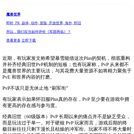
魔兽世界
即时, PK, 副本, 动作, 冒险, 开放世界, 海外, 怀旧
所以，我们应当如何评价《军团再临》？
查看更多
立即下载
近期，有玩家发文称希望暴雪能借这次Plus的契机，彻底重构
并补齐经典旧世PvP机制的短板；也有玩家称，PvP 从来都不
是魔兽世界的主要玩法，与其花费大量资源不如将精力聚焦于
PvE 和世界内容的打磨。
PvP不该只是无休止地 “刷军衔”
有玩家表示如果怀旧服Plus真的存在，PvP 至少要在游戏中拥
有更高的存在感与参与度。
经典旧世（60级版本）PvP 长期以来的痛点并不是缺乏受众，
而是玩法过于单一。对于硬核 PvP 玩家而言，游戏后期的终
极目标往往只剩下漫长且枯燥的冲军衔。玩家不得不将大量时