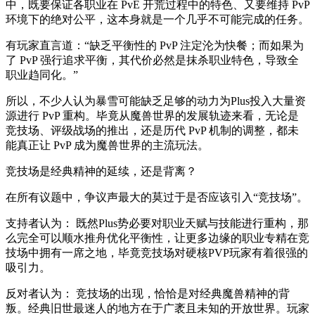
中，既要保证各职业在 PvE 开荒过程中的特色、又要维持 PvP
环境下的绝对公平，这本身就是一个几乎不可能完成的任务。
有玩家直言道：“缺乏平衡性的 PvP 注定沦为快餐；而如果为
了 PvP 强行追求平衡，其代价必然是抹杀职业特色，导致全
职业趋同化。”
所以，不少人认为暴雪可能缺乏足够的动力为Plus投入大量资
源进行 PvP 重构。毕竟从魔兽世界的发展轨迹来看，无论是
竞技场、评级战场的推出，还是历代 PvP 机制的调整，都未
能真正让 PvP 成为魔兽世界的主流玩法。
竞技场是经典精神的延续，还是背离？
在所有议题中，争议声最大的莫过于是否应该引入“竞技场”。
支持者认为： 既然Plus势必要对职业天赋与技能进行重构，那
么完全可以顺水推舟优化平衡性，让更多边缘的职业专精在竞
技场中拥有一席之地，毕竟竞技场对硬核PVP玩家有着很强的
吸引力。
反对者认为： 竞技场的出现，恰恰是对经典魔兽精神的背
叛。经典旧世最迷人的地方在于广袤且未知的开放世界。玩家