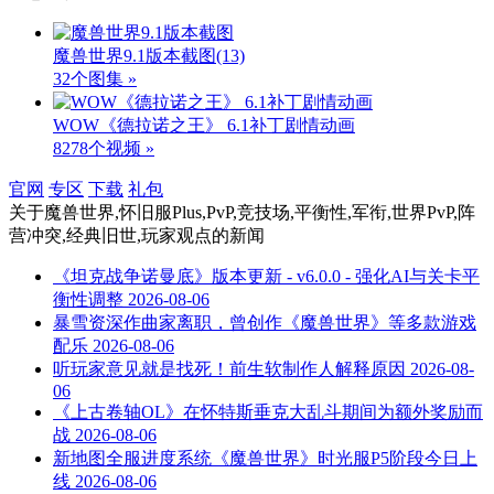
魔兽世界9.1版本截图
(13)
32个图集 »
WOW《德拉诺之王》 6.1补丁剧情动画
8278个视频 »
官网
专区
下载
礼包
关于
魔兽世界,怀旧服Plus,PvP,竞技场,平衡性,军衔,世界PvP,阵
营冲突,经典旧世,玩家观点
的新闻
《坦克战争诺曼底》版本更新 - v6.0.0 - 强化AI与关卡平
衡性调整
2026-08-06
暴雪资深作曲家离职，曾创作《魔兽世界》等多款游戏
配乐
2026-08-06
听玩家意见就是找死！前生软制作人解释原因
2026-08-
06
《上古卷轴OL》在怀特斯垂克大乱斗期间为额外奖励而
战
2026-08-06
新地图全服进度系统《魔兽世界》时光服P5阶段今日上
线
2026-08-06