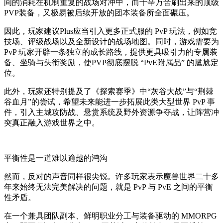
间的消耗在机制重复的战场对冲中，而千辛万苦刷出来的顶级
PVP装备，又极易被后续开放的团本装备所全面碾压。
因此，玩家建议Plus应当引入更多正式服的 PvP 玩法，例如竞
技场、评级战场以及全新设计的战场地图。同时，游戏需要为
PvP 玩家开辟一条独立的成长路线，提供更具吸引力的专属装
备、坐骑与头衔奖励，使PVP彻底摆脱 “PvE附属品” 的尴尬定
位。
此外，玩家还特别提及了《探索赛季》中“灰谷大战”与“荆棘
谷血月”的尝试，希望未来能进一步拓展此类大型世界 PvP 事
件，引入主城攻防战、悬赏系统及野外资源争夺战，让阵营冲
突真正融入游戏世界之中。
平衡性是一道难以逾越的鸿沟
然而，反对的声音同样很尖锐。许多玩家表示魔兽世界二十多
年来始终无法完美解决的问题，就是 PvP 与 PvE 之间的平衡
性矛盾。
在一个兼具团队副本、鲜明职业分工与装备驱动的 MMORPG