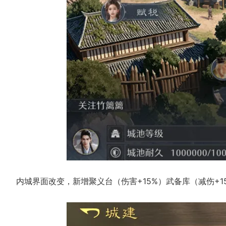
内城界面改变，新增聚义台（伤害+15%）武备库（减伤+1