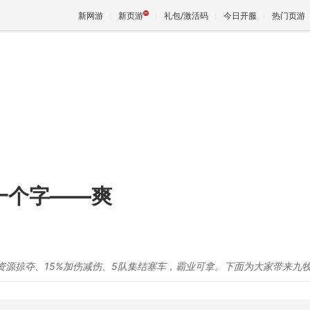
新网游
新页游
礼包/激活码
今日开服
热门页游
魔兽
天堂
王权与
一个字——爽
资源掠夺、15%加伤减伤、5队集结塞车，霸业可拿。下面为大家带来九牧