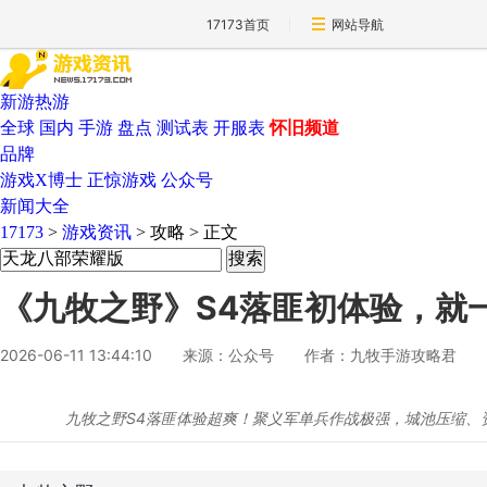
17173首页
网站导航
新游热游
全球
国内
手游
盘点
测试表
开服表
怀旧频道
品牌
游戏X博士
正惊游戏
公众号
新闻大全
17173
>
游戏资讯
>
攻略
>
正文
《九牧之野》S4落匪初体验，就
2026-06-11 13:44:10
来源：公众号
作者：九牧手游攻略君
九牧之野S4落匪体验超爽！聚义军单兵作战极强，城池压缩、