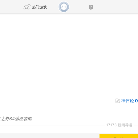
热门游戏
DNF
传奇4
剑网3旗舰版
新天龙八部
自由
诛仙世界
新仙侠5
神评论
0
之野S4落匪攻略
17173 新闻导语