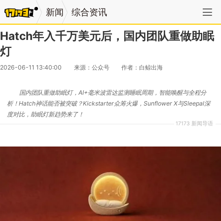
新闻
综合资讯
​Hatch年入千万美元后，国内团队重做助眠
灯
2026-06-11 13:40:00
来源：公众号
作者：白鲸出海
国内团队重做助眠灯，AI+毫米波雷达监测睡眠周期，智能唤醒与全程分
析！Hatch神话能否被突破？Kickstarter众筹火爆，Sunflower X与Sleepal深
度对比，助眠灯新趋势来了！
17173 新闻导语