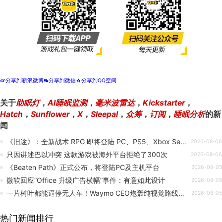
分享到新浪微博
分享到微信
分享到QQ空间
t
w
z
关于
助眠灯
，
AI睡眠监测
，
毫米波雷达
，
Kickstarter
，
Hatch
，
Sunflower
，
X
，
Sleepal
，
众筹
，
订阅
，
睡眠分析
的新
闻
《旧途》：全新战术 RPG 即将登陆 PC、PS5、Xbox Series X|S 与 NS
2026-08-06
只因讲述巴以冲突 这款游戏被海外平台拒绝了300次
2026-08-06
《Beaten Path》正式公布，将登陆PC及主机平台
2026-08-05
微软回应“Office 升级广告横幅”事件：有意如此设计
2026-08-05
一片树叶都能逼停无人车！Waymo CEO炮轰纯视觉路线：只靠摄像头无法完全自动驾驶
2026-08-05
热门新闻排行