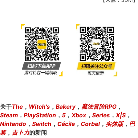
关于
The
，
Witch’s
，
Bakery
，
魔法冒险RPG
，
Steam
，
PlayStation
，
5
，
Xbox
，
Series
，
X|S
，
Nintendo
，
Switch
，
Cécile
，
Corbel
，
实体版
，
巴
黎
，
吉卜力
的新闻