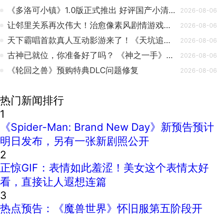
《多洛可小镇》1.0版正式推出 好评国产小清新经营
2026-08-06
让邻里关系再次伟大！治愈像素风剧情游戏《团地日和》定档10月30日发售
2026-08-06
天下霸唱首款真人互动影游来了！《天坑追匪》Steam页面正式上线
2026-08-06
古神已就位，你准备好了吗？ 《神之一手》现已登陆Steam与WeGame平台
2026-08-06
《轮回之兽》预购特典DLC问题修复
2026-08-06
热门新闻排行
1
《Spider-Man: Brand New Day》新预告预计
明日发布，另有一张新剧照公开
2
正惊GIF：表情如此羞涩！美女这个表情太好
看，直接让人遐想连篇
3
热点预告：《魔兽世界》怀旧服第五阶段开