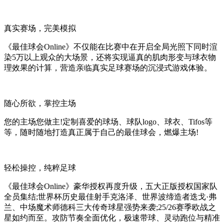
真实赛场，完美模拟
《最佳球会Online》不仅能在比赛中在开启全局光照下同时渲
染5万以上观众的大场景，还将实现逼真的肌肉形变与球衣物
理效果的计算，营造亲临真实足球赛场的沉浸式游戏体验。
随心所欲，掌控主场
您的主场您做主!定制喜爱的球场、球队logo、球衣、Tifos等
等，随时随地打造真正属于自己的最佳球会，燃爆主场!
轻松操控，纯粹足球
《最佳球会Online》豪华授权再度升级，五大正版授权国家队
全员集结;世界杯历史最佳射手克洛泽、世界波缔造者迭戈·弗
兰、中场魔术师德科三大传奇球星强势来袭;25/26赛季欧战之
星如约而至。攻防节奏全面优化，极速带球、灵动跑位与精准