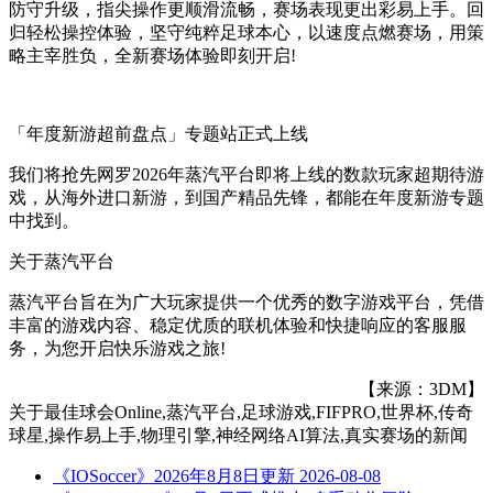
防守升级，指尖操作更顺滑流畅，赛场表现更出彩易上手。回
归轻松操控体验，坚守纯粹足球本心，以速度点燃赛场，用策
略主宰胜负，全新赛场体验即刻开启!
「年度新游超前盘点」专题站正式上线
我们将抢先网罗2026年蒸汽平台即将上线的数款玩家超期待游
戏，从海外进口新游，到国产精品先锋，都能在年度新游专题
中找到。
关于蒸汽平台
蒸汽平台旨在为广大玩家提供一个优秀的数字游戏平台，凭借
丰富的游戏内容、稳定优质的联机体验和快捷响应的客服服
务，为您开启快乐游戏之旅!
【来源：3DM】
关于
最佳球会Online,蒸汽平台,足球游戏,FIFPRO,世界杯,传奇
球星,操作易上手,物理引擎,神经网络AI算法,真实赛场
的新闻
《IOSoccer》2026年8月8日更新
2026-08-08