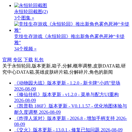
永恒轮回截图
(2)
3个图集 »
竞技生存游戏《永恒轮回》推出新角色雾色死神“卡缇
雅”
34个视频 »
官网
专区
下载
礼包
关于
永恒轮回,版本更新,箱子,分解,概率调整,皮肤DATA箱,研
究中心DATA箱,英雄皮肤碎片箱,分解碎片,角色
的新闻
《动物园大战》版本更新 - 1.2.0 - 新卡牌“小鸡”登场
2026-08-09
《修仙挂机》版本更新 - v1.2.0 - 菜单与配方UI重构
2026-08-09
《凯普勒 186F》版本更新 - V0.1.1.57 - 优化地图体验与
耐久度调整
2026-08-09
《炸弹人派对》版本更新 - 2026.8 - 增加手柄支持
2026-
08-09
《交火》版本更新 - 13.0.1 - 修复已知问题
2026-08-09