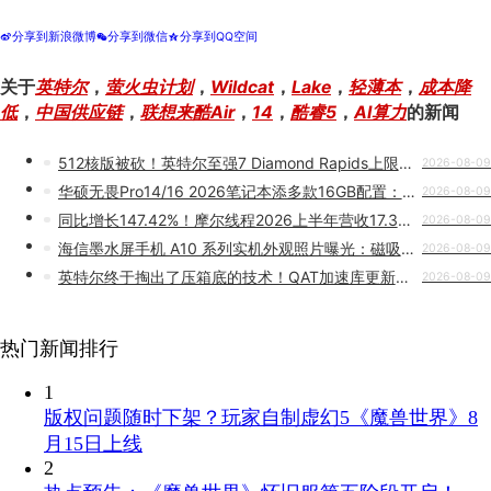
分享到新浪微博
分享到微信
分享到QQ空间
t
w
z
关于
英特尔
，
萤火虫计划
，
Wildcat
，
Lake
，
轻薄本
，
成本降
低
，
中国供应链
，
联想来酷Air
，
14
，
酷睿5
，
AI算力
的新闻
512核版被砍！英特尔至强7 Diamond Rapids上限锁定256核
2026-08-09
华硕无畏Pro14/16 2026笔记本添多款16GB配置：包含锐龙/酷睿版 7499元起
2026-08-09
同比增长147.42%！摩尔线程2026上半年营收17.36亿元：已超2025年全年
2026-08-09
海信墨水屏手机 A10 系列实机外观照片曝光：磁吸彩色 LCD 背屏、一键切换双屏
2026-08-09
英特尔终于掏出了压箱底的技术！QAT加速库更新：CPU不用再干苦力
2026-08-09
热门新闻排行
1
版权问题随时下架？玩家自制虚幻5《魔兽世界》8
月15日上线
2