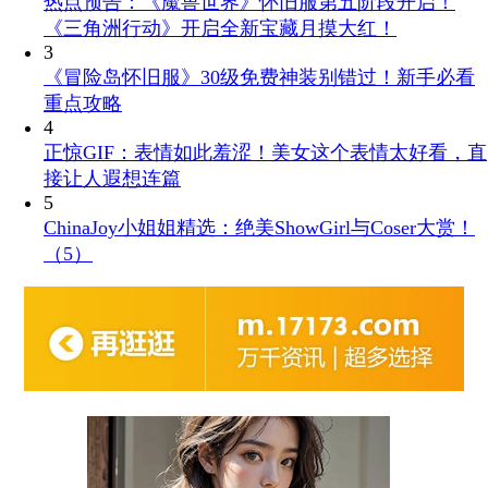
热点预告：《魔兽世界》怀旧服第五阶段开启！
《三角洲行动》开启全新宝藏月摸大红！
3
《冒险岛怀旧服》30级免费神装别错过！新手必看
重点攻略
4
正惊GIF：表情如此羞涩！美女这个表情太好看，直
接让人遐想连篇
5
ChinaJoy小姐姐精选：绝美ShowGirl与Coser大赏！
（5）