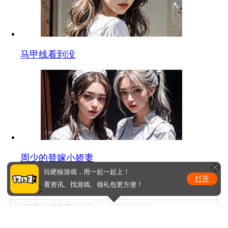
马甲线看到没
周少的替嫁小娇妻
玩硬核游戏，用一起一起上！
打开
看资讯、找游戏、领礼包更方便！
0
条评论
评论赢取激活码/周边等奖励！加群了解详情224611913