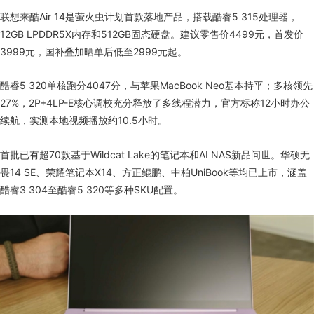
联想来酷Air 14是萤火虫计划首款落地产品，搭载酷睿5 315处理器，
12GB LPDDR5X内存和512GB固态硬盘。建议零售价4499元，首发价
3999元，国补叠加晒单后低至2999元起。
酷睿5 320单核跑分4047分，与苹果MacBook Neo基本持平；多核领先
27%，2P+4LP-E核心调校充分释放了多线程潜力，官方标称12小时办公
续航，实测本地视频播放约10.5小时。
首批已有超70款基于Wildcat Lake的笔记本和AI NAS新品问世。华硕无
畏14 SE、荣耀笔记本X14、方正鲲鹏、中柏UniBook等均已上市，涵盖
酷睿3 304至酷睿5 320等多种SKU配置。