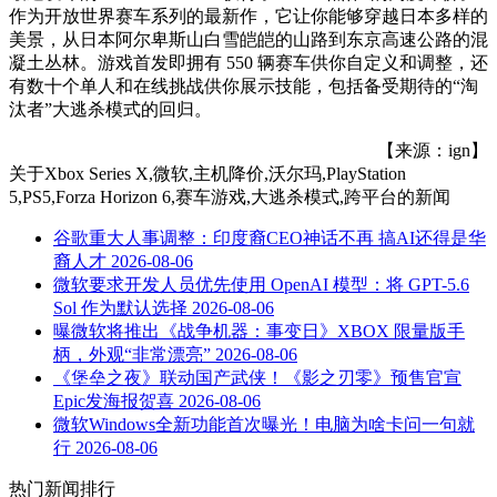
作为开放世界赛车系列的最新作，它让你能够穿越日本多样的
美景，从日本阿尔卑斯山白雪皑皑的山路到东京高速公路的混
凝土丛林。游戏首发即拥有 550 辆赛车供你自定义和调整，还
有数十个单人和在线挑战供你展示技能，包括备受期待的“淘
汰者”大逃杀模式的回归。
【来源：ign】
关于
Xbox Series X,微软,主机降价,沃尔玛,PlayStation
5,PS5,Forza Horizon 6,赛车游戏,大逃杀模式,跨平台
的新闻
谷歌重大人事调整：印度裔CEO神话不再 搞AI还得是华
裔人才
2026-08-06
微软要求开发人员优先使用 OpenAI 模型：将 GPT-5.6
Sol 作为默认选择
2026-08-06
曝微软将推出《战争机器：事变日》XBOX 限量版手
柄，外观“非常漂亮”
2026-08-06
《堡垒之夜》联动国产武侠！《影之刃零》预售官宣
Epic发海报贺喜
2026-08-06
微软Windows全新功能首次曝光！电脑为啥卡问一句就
行
2026-08-06
热门新闻排行