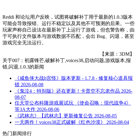
Reddi 和论坛用户反映，试图将破解补丁用于最新的1.0.3版本
可能会导致报错、运行不稳定以及其他不可预测的后果。一些
玩家声称自己设法在最新补丁上运行了游戏，但也警告称，由
于可执行文件版本与游戏数据不匹配，会出 Bug、闪退，甚至
游戏完全无法运行。
【来源：3DM】
关于
007：初露锋芒,破解补丁,voices38,启动问题,游戏版本,报
错,闪退,1.0.3
的新闻
《咸鱼侠大战b宫怪》版本更新 - 1.7.8 - 修复核心道具报
错
2026-08-08
《鬼泣4：特别版》还在更新！卡普空不忘老作品
2026-
08-07
任天堂公布科隆游戏展试玩 《使命召唤：现代战争4》
等3A大作
2026-08-06
《武林志》【武林志】更新修复公告
2026-08-05
一天两作！voices38正式破解《红色沙漠》
2026-08-04
热门新闻排行