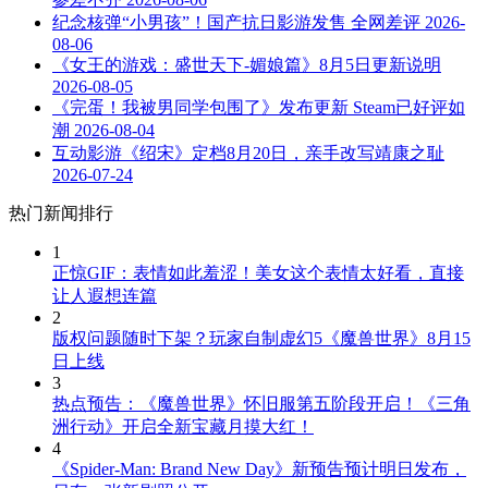
纪念核弹“小男孩”！国产抗日影游发售 全网差评
2026-
08-06
《女王的游戏：盛世天下-媚娘篇》8月5日更新说明
2026-08-05
《完蛋！我被男同学包围了》发布更新 Steam已好评如
潮
2026-08-04
互动影游《绍宋》定档8月20日，亲手改写靖康之耻
2026-07-24
热门新闻排行
1
正惊GIF：表情如此羞涩！美女这个表情太好看，直接
让人遐想连篇
2
版权问题随时下架？玩家自制虚幻5《魔兽世界》8月15
日上线
3
热点预告：《魔兽世界》怀旧服第五阶段开启！《三角
洲行动》开启全新宝藏月摸大红！
4
《Spider-Man: Brand New Day》新预告预计明日发布，