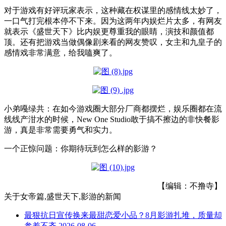
对于游戏有好评玩家表示，这种藏在权谋里的感情线太妙了，
一口气打完根本停不下来。
因为这两年内娱烂片太多，有网友
就表示《盛世天下》比内娱更尊重我的眼睛，演技和颜值都
顶。还有把游戏当做偶像剧来看的网友赞叹，女主和九皇子的
感情戏非常满意，给我嗑爽了。
小弟嘠绿共：在如今游戏圈大部分厂商都摆烂，娱乐圈都在流
线线产泔水的时候，New One Studio敢于搞不擦边的非快餐影
游，真是非常需要勇气和实力。
一个正惊问题：你期待玩到怎么样的影游？
【编辑：不撸寺】
关于
女帝篇,盛世天下,影游
的新闻
最狠抗日宣传换来最甜恋爱小品？8月影游扎堆，质量却
参差不齐
2026-08-06