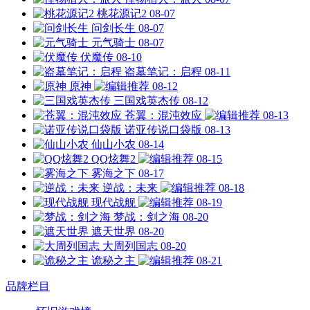
桃花源记2
08-07
问剑长生
08-07
元气骑士
08-07
伏魔传
08-10
盗墓笔记：启程
08-11
原神
08-12
三国戏英杰传
08-12
苍翼：混沌效应
08-13
诺亚传说口袋版
08-13
仙山小农
08-14
QQ炫舞2
08-15
雾海之下
08-17
逆战：未来
08-18
现代战舰
08-19
梦战：剑之海
08-20
遮天世界
08-20
大周列国志
08-20
诡秘之主
08-21
品牌栏目