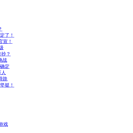
？
间定了！
官宣！
级
接抄？
挑战
间确定
万人
滑跪
坚挺！
游戏