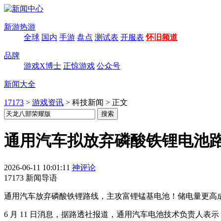
新游热游
全球
国内
手游
盘点
测试表
开服表
怀旧频道
品牌
游戏X博士
正惊游戏
公众号
新闻大全
17173
>
游戏资讯
>
科技新闻
>
正文
通用汽车拟放弃磷酸铁锂电池
2026-06-11 10:01:11
神评论
17173 新闻导语
通用汽车放弃磷酸铁锂路线，主攻富锂锰基电池！储电量更高
6 月 11 日消息，据路透社报道，通用汽车电池技术负责