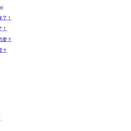
y
了！
爱？
7