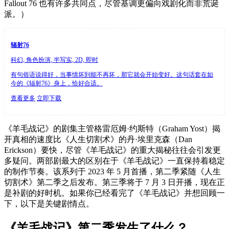
Fallout 76 也有许多共同点，尽管基调更偏向戏剧化而非荒诞
派。）
辐射76
科幻, 角色扮演, 半写实, 2D, 即时
有句俗语说得好，当事情坏到能不再坏，那它就会开始变好。这句话套在如
今的《辐射76》身上，恰好合适。
查看更多
立即下载
《羊毛战记》的剧集主管格雷厄姆·约斯特（Graham Yost）揭
开真相的速度比《人生切割术》的丹·埃里克森（Dan
Erickson）要快，尽管《羊毛战记》的重大揭秘往往会引发更
多疑问。两部剧最大的区别在于《羊毛战记》一直保持着稳定
的制作节奏。该系列于 2023 年 5 月首播，第二季紧随《人生
切割术》第二季之后发布。第三季将于 7 月 3 日开播，现在正
是补剧的好时机。如果你已经看完了《羊毛战记》并想回顾一
下，以下是关键剧情点。
《羊毛战记》第二季发生了什么？