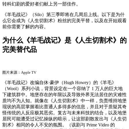
转科幻剧的爱好者们献上另一部佳作。
《羊毛战记》（Silo）第三季即将在几周后上线。以下是为什
么它会成为《人生切割术》粉丝的完美平替，以及在开始观看
前你需要了解的内容。
为什么《羊毛战记》是《人生切割术》的
完美替代品
图片来源：Apple TV
《羊毛战记》改编自休·豪伊（Hugh Howey）的《羊毛》
（Wool）系列小说，背景设定在一个容纳了 1 万人的巨大地
下建筑群中。地堡存在的年限以及导致外界无法居住的灾难性
质均不为人知。就像在《人生切割术》中一样，负责维持地堡
现状的高层掌握着比普通人多得多的信息，并且对于质疑其奇
怪传统的人反应极其恶劣。复古与未来科技的结合，以及地堡
居民可能遭受过记忆操纵的暗示，让这部剧散发出与《人生切
割术》相同的令人不安的氛围。（该剧与 Prime Video 的