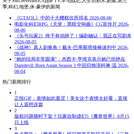
关于
Silo,Severance,Apple TV,羊毛战记,人生切割术,剧集,第三
季,科幻,地堡,休·豪伊
的新闻
《GTAOL》中的十大糟糕住所排名
2026-08-06
电影化科幻RPG《天使：黑暗交响曲》CG宣传片
2026-
08-06
《头号玩家2》终于有动静了！编剧确认：我正在写剧本
2026-08-05
《战神》真人剧换角！戴夫·巴蒂斯塔接棒谈判中
2026-
08-05
“她的结局非常圆满”：杰西卡·亨维克表示她已拒绝在
Daredevil: Born Again Season 3 中回归饰演科琳·温
2026-
08-04
热门新闻排行
1
正惊GIF：表情如此羞涩！美女这个表情太好看，直接
让人遐想连篇
2
版权问题随时下架？玩家自制虚幻5《魔兽世界》8月15
日上线
3