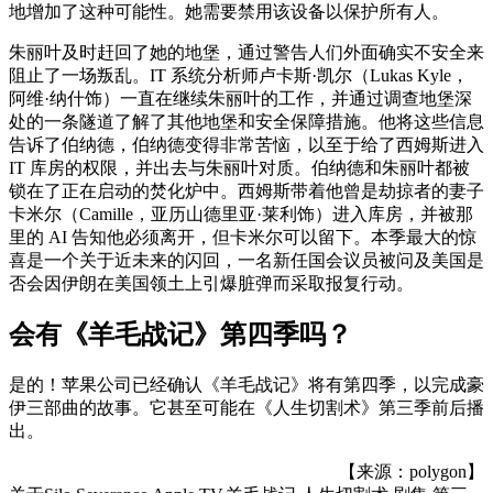
地增加了这种可能性。她需要禁用该设备以保护所有人。
朱丽叶及时赶回了她的地堡，通过警告人们外面确实不安全来
阻止了一场叛乱。IT 系统分析师卢卡斯·凯尔（Lukas Kyle，
阿维·纳什饰）一直在继续朱丽叶的工作，并通过调查地堡深
处的一条隧道了解了其他地堡和安全保障措施。他将这些信息
告诉了伯纳德，伯纳德变得非常苦恼，以至于给了西姆斯进入
IT 库房的权限，并出去与朱丽叶对质。伯纳德和朱丽叶都被
锁在了正在启动的焚化炉中。西姆斯带着他曾是劫掠者的妻子
卡米尔（Camille，亚历山德里亚·莱利饰）进入库房，并被那
里的 AI 告知他必须离开，但卡米尔可以留下。本季最大的惊
喜是一个关于近未来的闪回，一名新任国会议员被问及美国是
否会因伊朗在美国领土上引爆脏弹而采取报复行动。
会有《羊毛战记》第四季吗？
是的！苹果公司已经确认《羊毛战记》将有第四季，以完成豪
伊三部曲的故事。它甚至可能在《人生切割术》第三季前后播
出。
【来源：polygon】