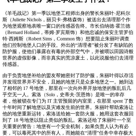
《羊毛战记》第一季以地堡工程师出身的警长朱丽叶·尼科尔
斯（Juliette Nichols，丽贝卡·弗格森饰）被送出去清理那个作
为地堡观察地表唯一窗口的传感器告终。市长伯纳德·霍兰德
（Bernard Holland，蒂姆·罗宾斯饰）和他忠诚的保安主管罗伯
特·西姆斯（Robert Sims，Common 饰）想要阻止朱丽叶调查
他们控制地堡人口的手段。外出的“清理者”被分发了有缺陷的
防护服，使他们暴露在有毒的外部空气中，并被喂以田园诗般
世界的虚假影像，而非真实的荒凉废土，以此说服他们去清理
传感器。
由于负责地堡补给的盟友帮她密封了防护服，朱丽叶得以存活
并发现世界并不安全，且她的地堡只是众多地堡之一。她到达
了相邻的 17 号地堡，那里在一次向外界开放地堡的叛乱后几
乎空无一人。索洛（Solo，史蒂夫·茨恩饰）是唯一的幸存
者，他被锁在专门为 IT 主管预留的内室里，在那里 spent 了数
十年时间了解地堡以及灾难发生前的世界。朱丽叶帮助索洛让
他的地堡重新运转，索洛送给她一套防火服，她用这套衣服回
到了 18 号地堡以阻止类似的叛乱。索洛还给了朱丽叶一个至
关重要的警告：地堡有一个安全机制，如果负责人认为有必
要，可以毒死其中的所有人，而她能在“清理”任务中幸存极大