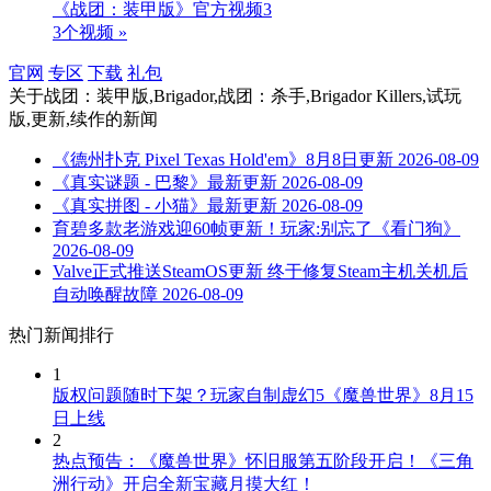
《战团：装甲版》官方视频3
3个视频 »
官网
专区
下载
礼包
关于
战团：装甲版,Brigador,战团：杀手,Brigador Killers,试玩
版,更新,续作
的新闻
《德州扑克 Pixel Texas Hold'em》8月8日更新
2026-08-09
《真实谜题 - 巴黎》最新更新
2026-08-09
《真实拼图 - 小猫》最新更新
2026-08-09
育碧多款老游戏迎60帧更新！玩家:别忘了《看门狗》
2026-08-09
Valve正式推送SteamOS更新 终于修复Steam主机关机后
自动唤醒故障
2026-08-09
热门新闻排行
1
版权问题随时下架？玩家自制虚幻5《魔兽世界》8月15
日上线
2
热点预告：《魔兽世界》怀旧服第五阶段开启！《三角
洲行动》开启全新宝藏月摸大红！