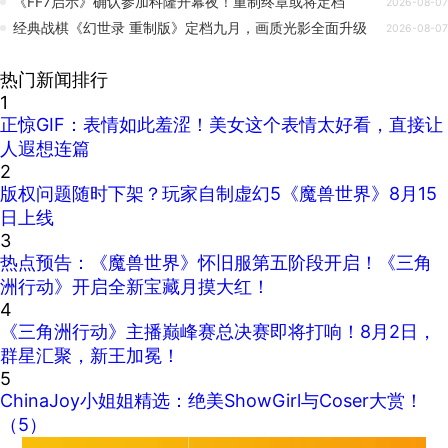
《FF7启示》确认参加科隆开幕夜！重制终章或将定档
2026-08-07
经典战棋《幻世录 重制版》定档九月，画质光影全面升级
2026-08-07
热门新闻排行
1
正惊GIF：表情如此羞涩！美女这个表情太好看，直接让
人遐想连篇
2
版权问题随时下架？玩家自制虚幻5《魔兽世界》8月15
日上线
3
热点预告：《魔兽世界》怀旧服第五阶段开启！《三角
洲行动》开启全新宝藏月摸大红！
4
《三角洲行动》主播巅峰赛总决赛即将打响！8月2日，
群星汇聚，新王加冕！
5
ChinaJoy小姐姐精选：绝美ShowGirl与Coser大赏！
（5）