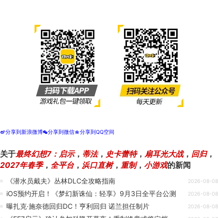
分享到新浪微博
分享到微信
分享到QQ空间
t
w
z
关于
最终幻想7：启示
，
蒂法
，
史卡蕾特
，
扇耳光大战
，
回归
，
2027年春季
，
全平台
，
浜口直树
，
重制
，
小游戏
的新闻
《潜水员戴夫》丛林DLC全攻略指南
2026-08-08
iOS预约开启！《梦幻新诛仙：轻享》9月3日全平台公测
2026-08-08
曝扎克·施奈德回归DC！亨利回归 诺兰担任制片
2026-08-08