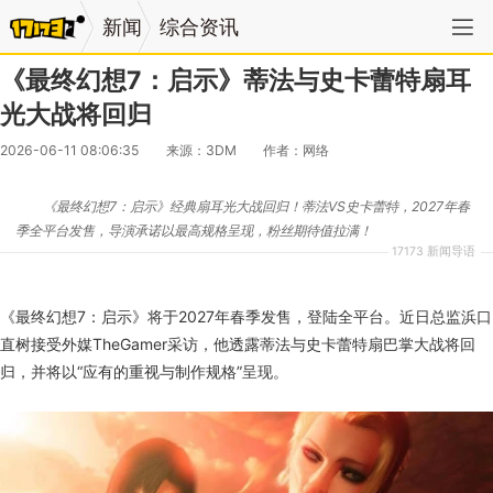
新闻
综合资讯
《最终幻想7：启示》蒂法与史卡蕾特扇耳
光大战将回归
2026-06-11 08:06:35
来源：3DM
作者：网络
《最终幻想7：启示》经典扇耳光大战回归！蒂法VS史卡蕾特，2027年春
季全平台发售，导演承诺以最高规格呈现，粉丝期待值拉满！
17173 新闻导语
《最终幻想7：启示》将于2027年春季发售，登陆全平台。近日总监浜口
直树接受外媒TheGamer采访，他透露蒂法与史卡蕾特扇巴掌大战将回
归，并将以“应有的重视与制作规格”呈现。