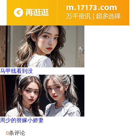
马甲线看到没
周少的替嫁小娇妻
0
条评论