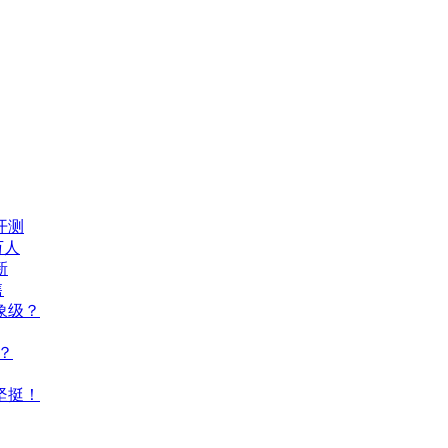
开测
万人
新
售
象级？
？
坚挺！