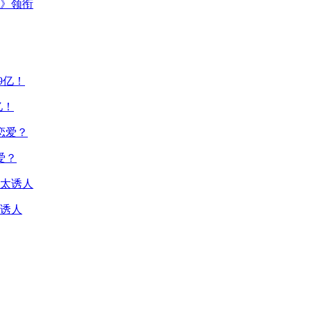
主》领衔
亿！
爱？
诱人