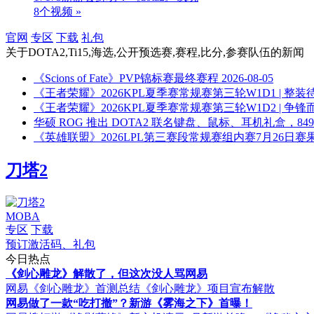
8个视频 »
官网
专区
下载
礼包
关于
DOTA2,Ti15,海选,公开预选赛,赛程,比分,参赛队伍
的新闻
《Scions of Fate》PVP锦标赛最终赛程
2026-08-05
《王者荣耀》2026KPL夏季赛常规赛第三轮W1D1 | 
《王者荣耀》2026KPL夏季赛常规赛第三轮W1D2 | 
华硕 ROG 推出 DOTA2 联名键盘、鼠标、耳机礼盒，849-1
《英雄联盟》2026LPL第三赛段常规赛组内赛7月26日
刀塔2
MOBA
专区
下载
预订激活码、礼包
今日热点
《剑心雕龙》解散了，但这次没人骂网易
网易《剑心雕龙》首测总结
《剑心雕龙》项目宣布解散
网易做了一款“吃打撤”？新游《雾海之下》首曝！