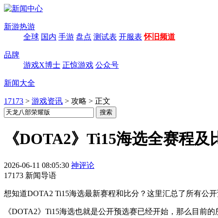
新游热游
全球
国内
手游
盘点
测试表
开服表
怀旧频道
品牌
游戏X博士
正惊游戏
公众号
新闻大全
17173
>
游戏资讯
>
攻略
>
正文
《DOTA2》Ti15海选全赛程
2026-06-11 08:05:30
神评论
17173 新闻导语
想知道DOTA2 Ti15海选最新赛程和比分？这里汇总了所有
《DOTA2》Ti15海选也就是公开预选赛已经开始，那么目前