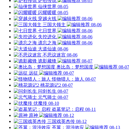
炉石传说
08-05
仙侠世界
08-05
闪耀暖暖
08-05
穿越火线
08-06
三国大领主
08-06
七日世界
08-06
失控进化
08-06
遗忘之海
08-06
大道仙途
08-06
不思议迷宫
08-06
诡影藏锋
08-07
奥比岛：梦想国度
08-0
远征
08-07
怪物猎人：旅人
08-07
桃花源记2
08-07
问剑长生
08-07
元气骑士
08-07
伏魔传
08-10
盗墓笔记：启程
08-11
原神
08-12
三国戏英杰传
08-12
苍翼：混沌效应
08-13