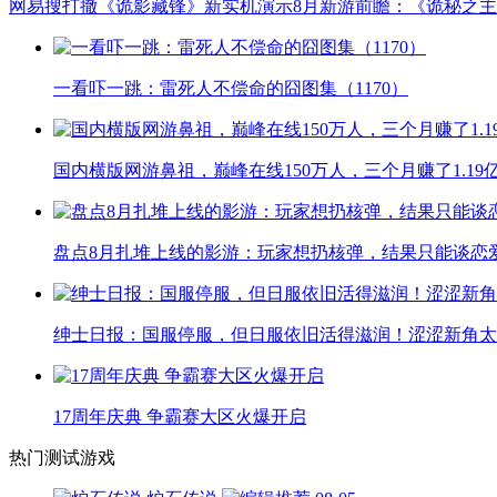
网易搜打撤《诡影藏锋》新实机演示
8月新游前瞻：《诡秘之
一看吓一跳：雷死人不偿命的囧图集（1170）
国内横版网游鼻祖，巅峰在线150万人，三个月赚了1.19
盘点8月扎堆上线的影游：玩家想扔核弹，结果只能谈恋
绅士日报：国服停服，但日服依旧活得滋润！涩涩新角太
17周年庆典 争霸赛大区火爆开启
热门测试游戏