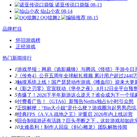
诺亚传说口袋版
08-13
仙山小农
08-14
QQ炫舞2
08-15
品牌栏目
怀旧游戏榜
正经游戏
热门新闻排行
1
游戏早报：网易《诡影藏锋》与腾讯《怪猎》手游今日
2
《传奇4》公开五周年全球献礼视频 累计用户超过2440
3
触摸系统上线！国产瑟瑟动作游戏《嗜血印》迎来大更
4
《影之刃零》官宣联动《堡垒之夜》 8月12日全平台预
5
夯爆了！2026下半年新游这么逆天？谁会成为下一个现
6
付费看广告！《GTA6》新预告Netflix独占6小时引众怒
7
正惊解梗：“Bin大小姐”是什么梗？游戏圈兴起男男恋综
8
经典FPS《A.V.A 战地之王》IP重启 2026年内上线运营
9
回合制端游还有活路？巨头垄断之下，这款游戏却如此
10
太难盈利！制作人回应《剑心雕龙》团队解散传闻