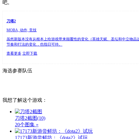
吧。
刀塔2
MOBA, 动作, 竞技
虽然新版本没有从根本上给游戏带来颠覆性的变化（英雄天赋、圣坛和中立物品这
节奏和打法的变化，也指日可待。
查看更多
立即下载
海选参赛队伍
我想了解这个游戏：
刀塔2截图
(10)
20个图集 »
17173新游尝鲜坊：《dota2》试玩