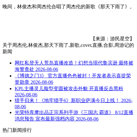
晚间，林俊杰和周杰伦合唱了周杰伦的新歌《那天下雨了》。
【来源：游民星空】
关于
周杰伦,林俊杰,那天下雨了,新歌,cover,直播,合影,周游记
的
新闻
网红私登无人荒岛直播改造！幻想当现代鲁滨逊 最终被
海警查处
2026-08-06
《博德之门3》 官方直播色色被封！开发者表示喜提荣
誉勋章
2026-08-06
KPL主播灵儿脸型变圆被攻击外貌 开直播反击黑粉
2026-08-06
猎手归来！《地牢猎手6》新职业萨满今日上线！
2026-
08-06
光荣特库摩出品正宗系列手游《三国志 霸道》 8/12直播
消息预告 宣布最新强档内容
2026-08-06
热门新闻排行