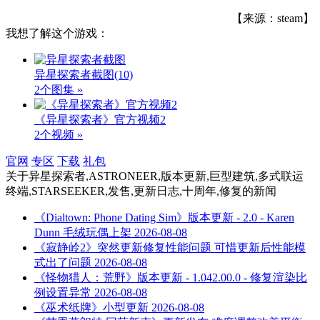
【来源：steam】
我想了解这个游戏：
异星探索者截图
(10)
2个图集 »
《异星探索者》官方视频2
2个视频 »
官网
专区
下载
礼包
关于
异星探索者,ASTRONEER,版本更新,巨型建筑,多式联运
终端,STARSEEKER,发售,更新日志,十周年,修复
的新闻
《Dialtown: Phone Dating Sim》版本更新 - 2.0 - Karen
Dunn 毛绒玩偶上架
2026-08-08
《寂静岭2》突然更新修复性能问题 可惜更新后性能模
式出了问题
2026-08-08
《怪物猎人：荒野》版本更新 - 1.042.00.0 - 修复渲染比
例设置异常
2026-08-08
《巫术纸牌》小型更新
2026-08-08