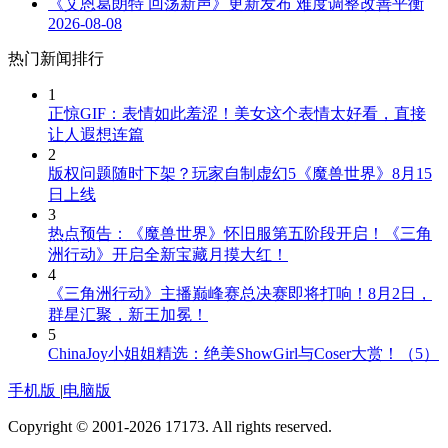
《艾恩葛朗特 回荡新声》更新发布 难度调整改善平衡
2026-08-08
热门新闻排行
1
正惊GIF：表情如此羞涩！美女这个表情太好看，直接
让人遐想连篇
2
版权问题随时下架？玩家自制虚幻5《魔兽世界》8月15
日上线
3
热点预告：《魔兽世界》怀旧服第五阶段开启！《三角
洲行动》开启全新宝藏月摸大红！
4
《三角洲行动》主播巅峰赛总决赛即将打响！8月2日，
群星汇聚，新王加冕！
5
ChinaJoy小姐姐精选：绝美ShowGirl与Coser大赏！（5）
手机版
|
电脑版
Copyright © 2001-2026 17173. All rights reserved.