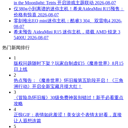
in the Moonlight: Tetris 开启游戏主题联动
2026-08-07
仅380g小到离谱的迷你主机！希未AideaMini R15预售：
价格有惊喜
2026-08-07
零刻推出EQ mini迷你主机：酷睿3 304、双雷电4
2026-
08-07
希未预告 AideaMini R15 迷你主机，搭载 AMD 锐龙 3
5400U
2026-08-07
热门新闻排行
1
版权问题随时下架？玩家自制虚幻5《魔兽世界》8月15
日上线
2
热点预告：《魔兽世界》怀旧服第五阶段开启！《三角
洲行动》开启全新宝藏月摸大红！
3
《冒险岛怀旧服》30级免费神装别错过！新手必看重点
攻略
4
正惊GIF：表情如此羞涩！美女这个表情太好看，直接
让人遐想连篇
5