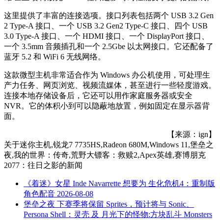
这里提供了丰富的连接选项。接口列表包括两个 USB 3.2 Gen
2 Type-A 接口、一个 USB 3.2 Gen2 Type-C 接口、四个 USB
3.0 Type-A 接口、一个 HDMI 接口、一个 DisplayPort 接口、
一个 3.5mm 音频插孔和一个 2.5Gbe 以太网接口。它还配备了
蓝牙 5.2 和 WiFi 6 无线网络。
这款微型主机非常适合作为 Windows 办公机使用，可处理生
产力任务、网页浏览、视频流媒体，甚至进行一些轻度游戏。
连接本地存储设备后，它还可以用作家庭服务器或安全
NVR。它的体积小到可以隐蔽地放置，例如固定在显示器背
面。
【来源：ign】
关于
迷你主机,锐龙7 7735HS,Radeon 680M,Windows 11,堡垒之
夜,我的世界：传奇,荒野大镖客：救赎2,Apex英雄,赛博朋克
2077：往日之影
的新闻
《着迷》女星 Inde Navarrette 想要为 生化危机4：重制版
角色配音
2026-08-08
堡垒之夜 下赛季将保留 Sprites，预计将与 Sonic、
Persona Shell：灵壳 及 月光下的怪物:方块乱斗 Monsters