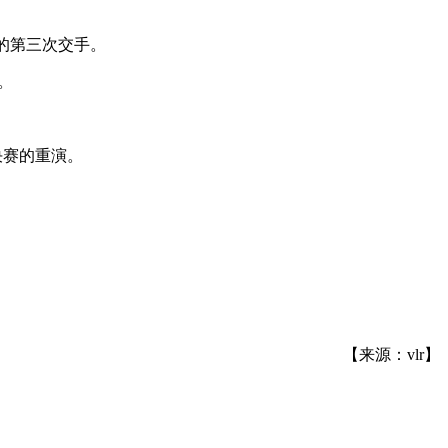
 瑞士轮后的第三次交手。
决。
总决赛的重演。
【来源：vlr】