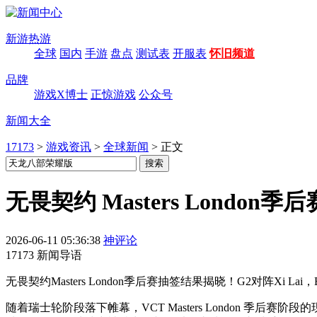
新游热游
全球
国内
手游
盘点
测试表
开服表
怀旧频道
品牌
游戏X博士
正惊游戏
公众号
新闻大全
17173
>
游戏资讯
>
全球新闻
>
正文
无畏契约 Masters Londo
2026-06-11 05:36:38
神评论
17173 新闻导语
无畏契约Masters London季后赛抽签结果揭晓！G2对阵Xi La
随着瑞士轮阶段落下帷幕，VCT Masters London