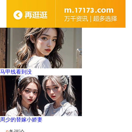
马甲线看到没
周少的替嫁小娇妻