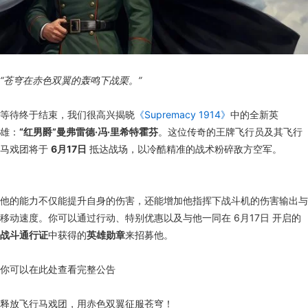
“苍穹在赤色双翼的轰鸣下战栗。”
等待终于结束，我们很高兴揭晓
《Supremacy 1914》
中的全新英
雄：
“红男爵”曼弗雷德·冯·里希特霍芬
。这位传奇的王牌飞行员及其飞行
马戏团将于
6月17日
抵达战场，以冷酷精准的战术粉碎敌方空军。
他的能力不仅能提升自身的伤害，还能增加他指挥下战斗机的伤害输出与
移动速度。你可以通过行动、特别优惠以及与他一同在 6月17日 开启的
战斗通行证
中获得的
英雄勋章
来招募他。
你可以在此处查看完整公告
释放飞行马戏团，用赤色双翼征服苍穹！