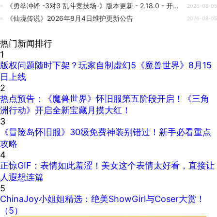
《勇拳冲锋 -3对3 乱斗竞技场-》版本更新 - 2.18.0 - 开启第9赛季第3幕
2026-08-05
《仙境传说》2026年8月4日维护更新公告
2026-08-05
热门新闻排行
1
版权问题随时下架？玩家自制虚幻5《魔兽世界》8月15
日上线
2
热点预告：《魔兽世界》怀旧服第五阶段开启！《三角
洲行动》开启全新宝藏月摸大红！
3
《冒险岛怀旧服》30级免费神装别错过！新手必看重点
攻略
4
正惊GIF：表情如此羞涩！美女这个表情太好看，直接让
人遐想连篇
5
ChinaJoy小姐姐精选：绝美ShowGirl与Coser大赏！
（5）