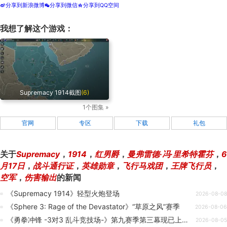
分享到新浪微博
分享到微信
分享到QQ空间
t
w
z
我想了解这个游戏：
Supremacy 1914截图
(6)
1个图集 »
官网
专区
下载
礼包
关于
Supremacy
，
1914
，
红男爵
，
曼弗雷德·冯·里希特霍芬
，
6
月17日
，
战斗通行证
，
英雄勋章
，
飞行马戏团
，
王牌飞行员
，
空军
，
伤害输出
的新闻
《Supremacy 1914》轻型火炮登场
2026-08-08
《Sphere 3: Rage of the Devastator》“草原之风”赛季
2026-08-06
《勇拳冲锋 -3对3 乱斗竞技场-》第九赛季第三幕现已上线！
2026-08-05